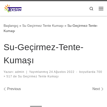
Skip to content
Search
Me
Başlangıç
»
Su Geçirmez Tente Kumaşı
»
Su-Geçirmez-Tente-
Kumaşı
Su-Geçirmez-Tente-
Kumaşı
Yazarı:
admin
|
Yayımlanmış
24 Ağustos 2022
-
boyutlarda
700
× 517
de
Su Geçirmez Tente Kumaşı
Images navigation
Previous
Next