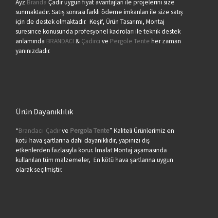
Ayz
Branda
Çadır uygun fiyat avantajları ile projelerini size
sunmaktadır. Satış sonrası farklı ödeme imkanları ile size satış
için de destek olmaktadır. Keşif, Ürün Tasarımı, Montaj
süresince konusunda profesyonel kadroları ile teknik destek
anlamında
BRANDACI
&
Çadırcı
ve
Pergole Tente
her zaman
yanınızdadır.
Ürün Dayanıklılık
“
Brandacı
Çadır
ve
Pergola
Tente
” Kaliteli Ürünlerimiz en
kötü hava şartlarına dahi dayanıklıdır, yapınızı dış
etkenlerden fazlasıyla korur. İmalat Montaj aşamasında
kullanılan tüm malzemeler, En kötü hava şartlarına uygun
olarak seçilmiştir.