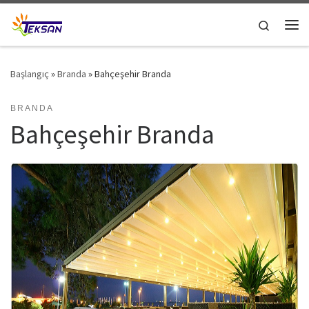
Skip to content
Search
Me
Başlangıç
»
Branda
»
Bahçeşehir Branda
BRANDA
Bahçeşehir Branda