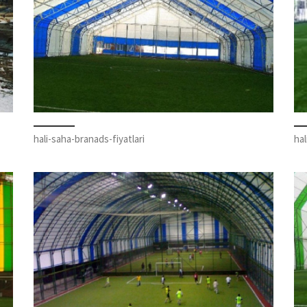
hali-saha-branads-fiyatlari
ha