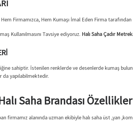
RI
i Hem Firmamızca, Hem Kumaşı İmal Eden Firma tarafından 
aş Kullanılmasını Tavsiye ediyoruz.
Halı Saha Çadır Metreka
ERİ
liğine sahiptir. İstenilen renklerde ve desenlerde kumaş bul
ar da yapılabilmektedir.
Halı Saha Brandası Özellikler
apan firmamız alanında uzman ekibiyle halı saha üst ,yan ,ko