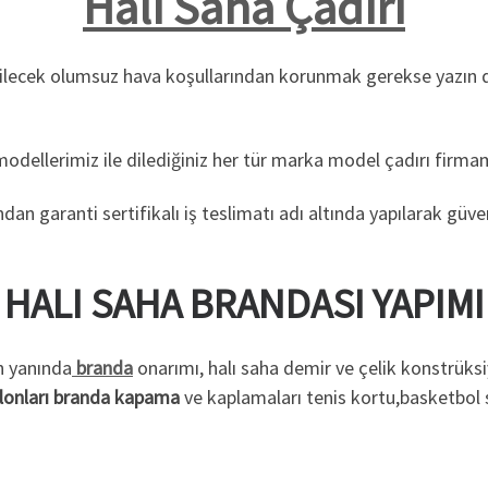
Halı Saha Çadırı
abilecek olumsuz hava koşullarından korunmak gerekse yazın 
dellerimiz ile dilediğiniz her tür marka model çadırı firmamı
n garanti sertifikalı iş teslimatı adı altında yapılarak güve
HALI SAHA BRANDASI YAPIMI
n yanında
branda
onarımı, halı saha demir ve çelik konstrüksi
lonları branda kapama
ve kaplamaları tenis kortu,basketbol sa