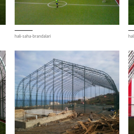
hali-saha-brandalari
hal