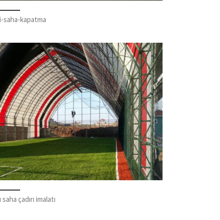
li-saha-kapatma
ı saha çadırı imalatı