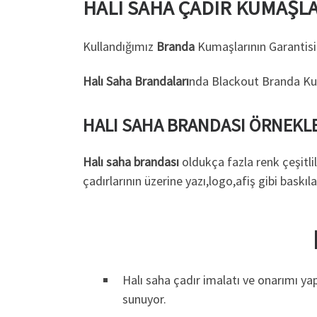
HALI SAHA ÇADIR KUMAŞLA
Kullandığımız
Branda
Kumaşlarının Garantis
Halı Saha Brandaları
nda Blackout Branda Kum
HALI SAHA BRANDASI ÖRNEKL
Halı saha brandası
oldukça fazla renk çeşitli
çadırlarının üzerine yazı,logo,afiş gibi baskıl
Halı saha çadır imalatı ve onarımı y
sunuyor.