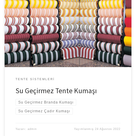
Su Geçirmez Tente Kumaşı Su Geçirmez ve Güneş
Geçirmez Branda Kumaşı ve Alev Yürütmez Tenteler gerildikleri
ortamları çeşitli dış etkilerden koruyarak amaca uygun dizayn
edilmiş branda kumaşlarla örtülü mekanizmalardır. Çok çeşitli
formlarda üretilmeleri ve tasarlanmaları mümkündür. Çadırlar veya
organizasyon alanları ve araç koruyucuları gibi oldukça farklı
amaçlara hizmet edecek tente kumaşları ile size özel […]
TENTE SISTEMLERI
Su Geçirmez Tente Kumaşı
Su Geçirmez Branda Kumaşı
Su Geçirmez Çadır Kumaşı
Yazarı:
admin
Yayımlanmış
24 Ağustos 2022