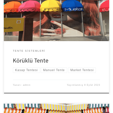
Açılıp Kapanmaktadır Diğer Tentelerde Farkı yan kısımlar Kapalı
olduğundan Güneş ve Yağmur gelmesini Engeller kullanıldığı
alanlarda şık Dizaynı ve Tasarımıyla bulunduğu alana ayrı bir
Görsellik katar. Körüklü Sisteminin Saçak Modeli Deniz dalgası
modeli veya […]
TENTE SISTEMLERI
Körüklü Tente
Kasap Tentesi
Manuel Tente
Market Tentesi
Yazarı:
admin
Yayımlanmış
8 Eylül 2023