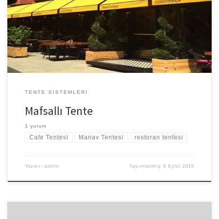
yaptırılan kurulumu ve kullanıma kolay bir tente modelidir. Merve
Branda Mafsallı Tente Sistemi Özel Üretilen Kollar Sayesinde ileri
Doğru Açılır ve Geriye Doğru Toplanır estetik görünümü sayesinde
uygulandığı alanda görsel bir güzellik kattığı gibi Güneş ve […]
TENTE SISTEMLERI
Mafsallı Tente
1 yorum
Cafe Tentesi
Manav Tentesi
restoran tentesi
Yazarı:
admin
Yayımlanmış
8 Eylül 2018