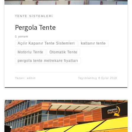
TENTE SISTEMLERI
Pergola Tente
1 yorum
Açılır Kapanır Tente Sistemleri
katlanır tente
Motorlu Tente
Otomatik Tente
pergola tente metrekare fiyatları
Yazarı:
admin
Yayımlanmış
8 Eylül 2018
Mafsallı tente gerek kış aylarında oluşabilecek olumsuz hava
koşullarından korunmak gerekse yazın güneşten kaçınmak için