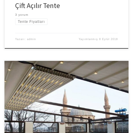
Çift Açılır Tente
3 yorum
Tente Fiyatları
Yazarı:
admin
Yayımlanmış
8 Eylül 2018
Merve Branda Pergola Tente sistemleri olarak üretimi yaptığımız
tente sistemleri en uygun m2 fiyatları ile hizmet veriyor. 30 m2 üstü
yapılarınızda geçerli olan bu fiyatlarımız ile piyasada kalite ve ürün
durumunda rakip tanımıyoruz. Ücretsiz keşif talebinde bulunmak
için bizimle iletişime geçiniz. Pergola tente m2 479 TL paket
olarak adrese teslim […]