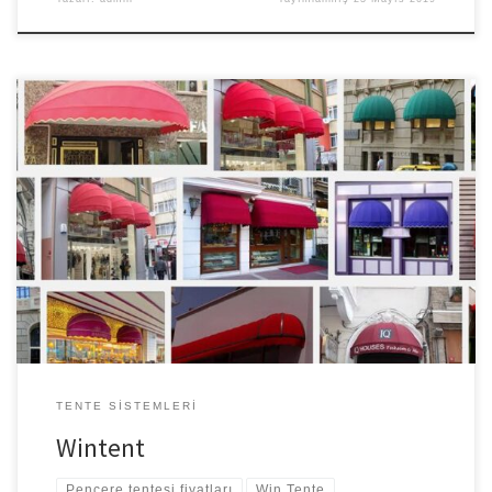
Pencere Tipi Tente (Wintent) Merve Branda Gururla Sunar, Wintent,
geniş uygulama alanına sahip,estetik ve konforlu gölgelendirme
sağlayan bir tente modelidir. Ev veya işyerlerinde güvenle
kullanılabilmektedir. Kullanılan kollar isteğe göre düz veya bükümlü
olabilmektedir. WintTent model tenteyi konut, ofis, işyeri, mağaza
vb alanlarda kullanışlı bir çözüm olarak tercih edebilirsiniz.
Fonksiyonelliği ve […]
TENTE SISTEMLERI
Wintent
Pencere tentesi fiyatları
Win Tente