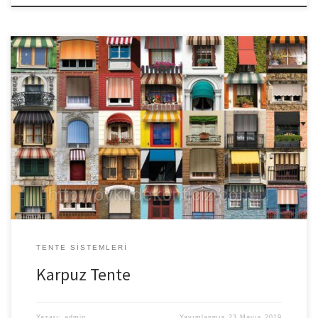
Karpuz Tente Merve Branda tente sistemleri dilim olması sebebiyle
görüntü bakımdan üst kalite bir düzeye sahiptir karpuz tentelerin
biden fazla mekana uyumluluğu ile ön plana çıkmaktadır. Şık
Görsellik ve Konfor Bir Arada: Tente Sistemleri Karpuz
tenteler görünüm olarak yuvarlak bir yapıya sahip olduğundan
karpuzu andırmaktadır. Bu nedenle de karpuz olarak isimlendirilir.
Yabancı […]
TENTE SISTEMLERI
Karpuz Tente
Yazarı:
admin
Yayımlanmış
23 Mayıs 2019