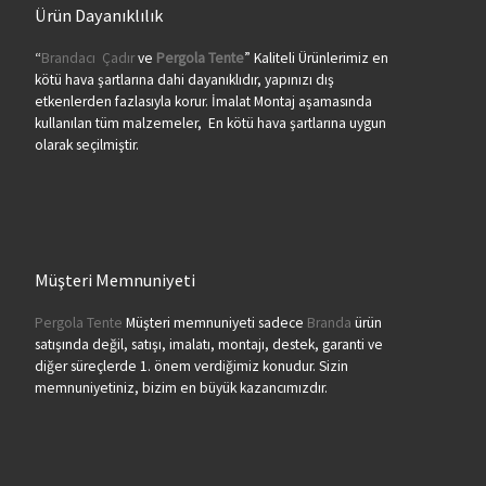
Ürün Dayanıklılık
“
Brandacı
Çadır
ve
Pergola
Tente
” Kaliteli Ürünlerimiz en
kötü hava şartlarına dahi dayanıklıdır, yapınızı dış
etkenlerden fazlasıyla korur. İmalat Montaj aşamasında
kullanılan tüm malzemeler, En kötü hava şartlarına uygun
olarak seçilmiştir.
Müşteri Memnuniyeti
Pergola Tente
Müşteri memnuniyeti sadece
Branda
ürün
satışında değil, satışı, imalatı, montajı, destek, garanti ve
diğer süreçlerde 1. önem verdiğimiz konudur. Sizin
memnuniyetiniz, bizim en büyük kazancımızdır.