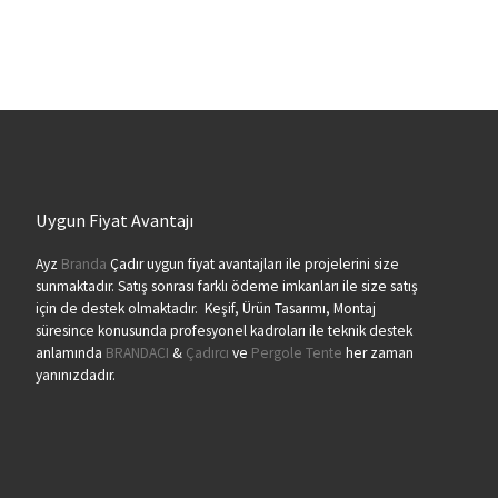
Uygun Fiyat Avantajı
Ayz
Branda
Çadır uygun fiyat avantajları ile projelerini size
sunmaktadır. Satış sonrası farklı ödeme imkanları ile size satış
için de destek olmaktadır. Keşif, Ürün Tasarımı, Montaj
süresince konusunda profesyonel kadroları ile teknik destek
anlamında
BRANDACI
&
Çadırcı
ve
Pergole Tente
her zaman
yanınızdadır.