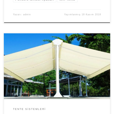
Yazarı:
admin
Yayımlanmış
18 Kasım 2018
Çift açılır tente kurulumu ve kullanımı kolay tente modellerinden
sadece biridir. Bu tente sayesinde hem daha sağlıklı bir hava
ortamına sahip olursunuz hemde iş yerleriniz daha güzel bire
görünüme kavuşmaktadır. taksitli fiyatları akrilik kumaşlı ısı
geçirmeyen garanti belgeli kaliteli Yapacağımız tüm tente
modelleri 2 Yıl Garanti sertifikalı iş teslimatı adı […]
TENTE SISTEMLERI