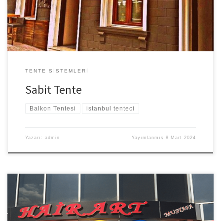
Kumaş Seçenekleri mevcuttur. Detaylı bilgi ve fiyat bilgisi için
iletişime geçiniz. Tüm il ilçe semt ve mahallelerde […]
TENTE SISTEMLERI
Sabit Tente
Balkon Tentesi
istanbul tenteci
Yazarı:
admin
Yayımlanmış
8 Mart 2024
Körüklü Tente Körüklü tentelerin kurulumu ve kullanıma kolay tente
modellerinden sadece biridir. Tente Sistemi Akordeon Şeklinde