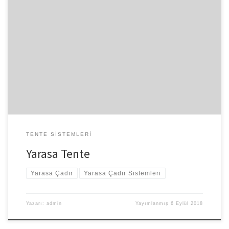
YARASA TENTE SİSTEMLERİ Yarasanın büyüleyici kanatları gibi…
Dilediğiniz kumaşa hayal ettiğiniz şekil verilerek mekanınıza
estetik bir görünüm kazandırmanın yanında sizleri güneş ışınlarına
karşı korur.Yarasa tente sisteminde montaj aparatları uygulanacak
olan sisteme ve montaj şekline göre özel olarak imal edilmektedir.
YARASA TENTE MODELLERİ Yarasa branda , tasarlanırken
kullanılacak malzemeler özenle seçilmektedir ve dayanıklılık
konusunda […]
TENTE SISTEMLERI
Yarasa Tente
Yarasa Çadır
Yarasa Çadır Sistemleri
Yazarı:
admin
Yayımlanmış
6 Eylül 2018