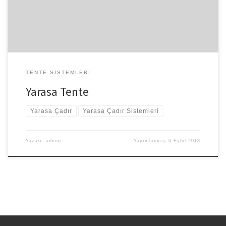
YARASA TENTE MODELLERİ Yarasa branda , tasarlanırken
kullanılacak malzemeler özenle seçilmektedir ve dayanıklılık
konusunda […]
TENTE SISTEMLERI
Yarasa Tente
Yarasa Çadır
Yarasa Çadır Sistemleri
Yazarı:
admin
Yayımlanmış
6 Eylül 2018