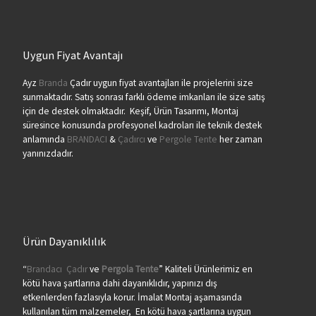
Uygun Fiyat Avantajı
Ayz
Branda
Çadır uygun fiyat avantajları ile projelerini size
sunmaktadır. Satış sonrası farklı ödeme imkanları ile size satış
için de destek olmaktadır. Keşif, Ürün Tasarımı, Montaj
süresince konusunda profesyonel kadroları ile teknik destek
anlamında
BRANDACI
&
Çadırcı
ve
Pergole Tente
her zaman
yanınızdadır.
Ürün Dayanıklılık
“
Brandacı
Çadır
ve
Pergola
Tente
” Kaliteli Ürünlerimiz en
kötü hava şartlarına dahi dayanıklıdır, yapınızı dış
etkenlerden fazlasıyla korur. İmalat Montaj aşamasında
kullanılan tüm malzemeler, En kötü hava şartlarına uygun