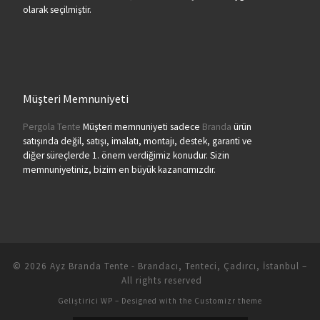
olarak seçilmiştir.
Müşteri Memnuniyeti
Pergola Tente
Müşteri memnuniyeti sadece
Branda
ürün
satışında değil, satışı, imalatı, montajı, destek, garanti ve
diğer süreçlerde 1. önem verdiğimiz konudur. Sizin
memnuniyetiniz, bizim en büyük kazancımızdır.
© 2026
Ayz Branda Tente - Brandacı, Tenteci, Çadırcı, İstanbul
–
All rights reserved
Geliştirici
WP
– Designed with the
Customizr theme