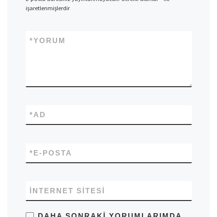
işaretlenmişlerdir
*
YORUM
*
AD
*
E-POSTA
İNTERNET SITESI
DAHA SONRAKI YORUMLARIMDA