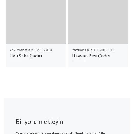
Yayımlanmış
6 Eylül 2018
Yayımlanmış
6 Eylül 2018
Halı Saha Çadırı
Hayvan Besi Çadırı
Bir yorum ekleyin
E-posta adresiniz yayınlanmayacak.
Gerekli alanlar
*
ile