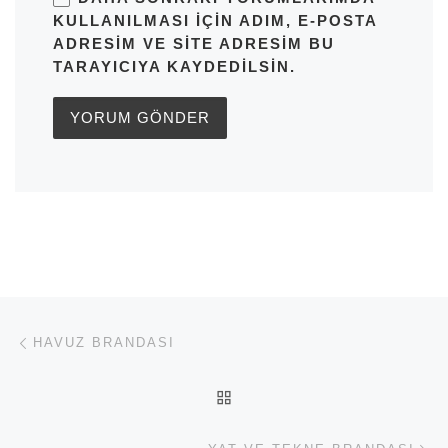
KULLANILMASI IÇIN ADIM, E-POSTA
ADRESIM VE SITE ADRESIM BU
TARAYICIYA KAYDEDILSIN.
Yazı dolaşımı
Previous post
HAVUZ BRANDASI
BACK TO POST LIST
Ne