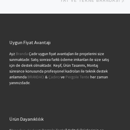
YAT VE TEKNE BRANDASI
Uygun Fiyat Avantajı
Ayz
Branda
Çadır uygun fiyat avantajları ile projelerini size
sunmaktadır. Satış sonrası farklı ödeme imkanları ile size satış
için de destek olmaktadır. Keşif, Ürün Tasarımı, Montaj
süresince konusunda profesyonel kadroları ile teknik destek
anlamında
BRANDACI
&
Çadırcı
ve
Pergole Tente
her zaman
yanınızdadır.
Ürün Dayanıklılık