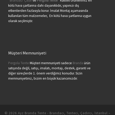
“
Brandacı
Çadır
ve
Pergola
Tente
” Kaliteli Ürünlerimiz en
kötü hava şartlarına dahi dayanıklıdır, yapınızı dış
etkenlerden fazlasıyla korur. İmalat Montaj aşamasında
kullanılan tüm malzemeler, En kötü hava şartlarına uygun
olarak seçilmiştir.
Müşteri Memnuniyeti
Pergola Tente
Müşteri memnuniyeti sadece
Branda
ürün
satışında değil, satışı, imalatı, montajı, destek, garanti ve
diğer süreçlerde 1. önem verdiğimiz konudur. Sizin
memnuniyetiniz, bizim en büyük kazancımızdır.
© 2026
Ayz Branda Tente - Brandacı, Tenteci, Çadırcı, İstanbul
–