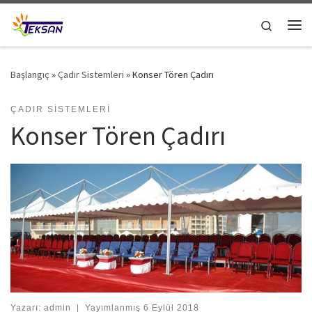
Skip to content
Search
Me
Başlangıç
»
Çadır Sistemleri
»
Konser Tören Çadırı
ÇADIR SISTEMLERI
Konser Tören Çadırı
Yazarı:
admin
|
Yayımlanmış
6 Eylül 2018