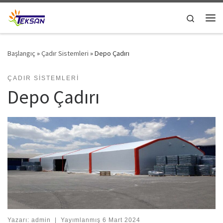
Skip to content
Search
Me
Başlangıç
»
Çadır Sistemleri
»
Depo Çadırı
ÇADIR SISTEMLERI
Depo Çadırı
Yazarı:
admin
|
Yayımlanmış
6 Mart 2024