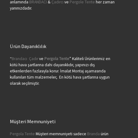
anlamında
BRANDACI
&
Çadırcı
ve
Pergole Tente
her zaman
yanınızdadır.
Ürün Dayanıklılık
“
Brandacı
Çadır
ve
Pergola
Tente
” Kaliteli Ürünlerimiz en
kötü hava şartlarına dahi dayanıklıdır, yapınızı dış
etkenlerden fazlasıyla korur. İmalat Montaj aşamasında
kullanılan tüm malzemeler, En kötü hava şartlarına uygun
olarak seçilmiştir.
Müşteri Memnuniyeti
Pergola Tente
Müşteri memnuniyeti sadece
Branda
ürün