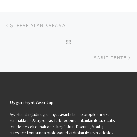
Yazı dolaşımı
Previous post
ŞEFFAF ALAN KAPAMA
BACK TO POST LIST
Ne
SABIT TENTE
Uygun Fiyat Avantajı
Ayz
Branda
Çadır uygun fiyat avantajları ile projelerini size
sunmaktadır. Satış sonrası farklı ödeme imkanları ile size satış
için de destek olmaktadır. Keşif, Ürün Tasarımı, Montaj
süresince konusunda profesyonel kadroları ile teknik destek