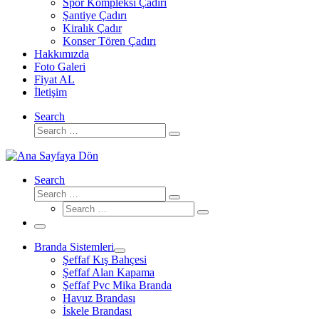
Spor Kompleksi Çadırı
Şantiye Çadırı
Kiralık Çadır
Konser Tören Çadırı
Hakkımızda
Foto Galeri
Fiyat AL
İletişim
Search
Search
Search
…
Search
Search
Search
Search
…
Search
…
Menü
Branda Sistemleri
Şeffaf Kış Bahçesi
Şeffaf Alan Kapama
Şeffaf Pvc Mika Branda
Havuz Brandası
İskele Brandası