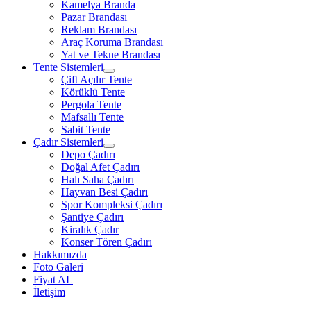
Kamelya Branda
Pazar Brandası
Reklam Brandası
Araç Koruma Brandası
Yat ve Tekne Brandası
Tente Sistemleri
Çift Açılır Tente
Körüklü Tente
Pergola Tente
Mafsallı Tente
Sabit Tente
Çadır Sistemleri
Depo Çadırı
Doğal Afet Çadırı
Halı Saha Çadırı
Hayvan Besi Çadırı
Spor Kompleksi Çadırı
Şantiye Çadırı
Kiralık Çadır
Konser Tören Çadırı
Hakkımızda
Foto Galeri
Fiyat AL
İletişim