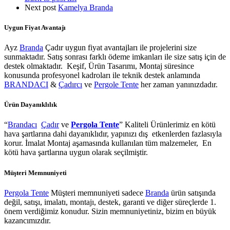
Next post
Kamelya Branda
Uygun Fiyat Avantajı
Ayz
Branda
Çadır uygun fiyat avantajları ile projelerini size
sunmaktadır. Satış sonrası farklı ödeme imkanları ile size satış için de
destek olmaktadır. Keşif, Ürün Tasarımı, Montaj süresince
konusunda profesyonel kadroları ile teknik destek anlamında
BRANDACI
&
Çadırcı
ve
Pergole Tente
her zaman yanınızdadır.
Ürün Dayanıklılık
“
Brandacı
Çadır
ve
Pergola
Tente
” Kaliteli Ürünlerimiz en kötü
hava şartlarına dahi dayanıklıdır, yapınızı dış etkenlerden fazlasıyla
korur. İmalat Montaj aşamasında kullanılan tüm malzemeler, En
kötü hava şartlarına uygun olarak seçilmiştir.
Müşteri Memnuniyeti
Pergola Tente
Müşteri memnuniyeti sadece
Branda
ürün satışında
değil, satışı, imalatı, montajı, destek, garanti ve diğer süreçlerde 1.
önem verdiğimiz konudur. Sizin memnuniyetiniz, bizim en büyük
kazancımızdır.