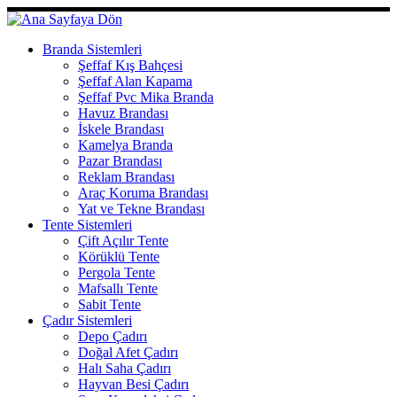
Skip
to
content
Branda Sistemleri
Şeffaf Kış Bahçesi
Şeffaf Alan Kapama
Şeffaf Pvc Mika Branda
Havuz Brandası
İskele Brandası
Kamelya Branda
Pazar Brandası
Reklam Brandası
Araç Koruma Brandası
Yat ve Tekne Brandası
Tente Sistemleri
Çift Açılır Tente
Körüklü Tente
Pergola Tente
Mafsallı Tente
Sabit Tente
Çadır Sistemleri
Depo Çadırı
Doğal Afet Çadırı
Halı Saha Çadırı
Hayvan Besi Çadırı