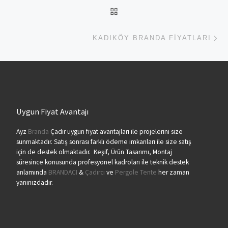
BACK TO POST LIST
Ne
KADIKÖY BRANDA FIYATLARI
Uygun Fiyat Avantajı
Ayz
Branda
Çadır uygun fiyat avantajları ile projelerini size
sunmaktadır. Satış sonrası farklı ödeme imkanları ile size satış
için de destek olmaktadır. Keşif, Ürün Tasarımı, Montaj
süresince konusunda profesyonel kadroları ile teknik destek
anlamında
BRANDACI
&
Çadırcı
ve
Pergole Tente
her zaman
yanınızdadır.