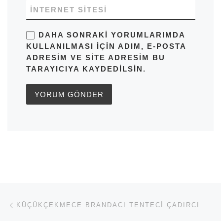
İNTERNET SITESI
DAHA SONRAKI YORUMLARIMDA
KULLANILMASI IÇIN ADIM, E-POSTA
ADRESIM VE SITE ADRESIM BU
TARAYICIYA KAYDEDILSIN.
Yazı dolaşımı
Previous post
KÜÇÜKÇEKMECE BRANDACI TENTECI ÇADIRCI