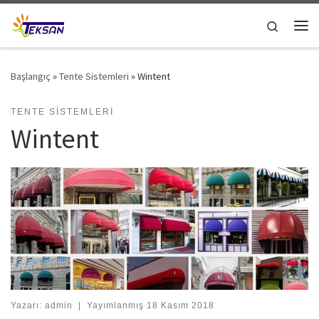
Skip to content
Search
Me
Başlangıç
»
Tente Sistemleri
»
Wintent
TENTE SISTEMLERI
Wintent
Yazarı:
admin
|
Yayımlanmış
18 Kasım 2018