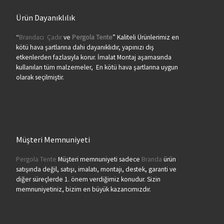
Ürün Dayanıklılık
“
Brandacı
Çadır
ve
Pergola
Tente
” Kaliteli Ürünlerimiz en
kötü hava şartlarına dahi dayanıklıdır, yapınızı dış
etkenlerden fazlasıyla korur. İmalat Montaj aşamasında
kullanılan tüm malzemeler, En kötü hava şartlarına uygun
olarak seçilmiştir.
Müşteri Memnuniyeti
Pergola Tente
Müşteri memnuniyeti sadece
Branda
ürün
satışında değil, satışı, imalatı, montajı, destek, garanti ve
diğer süreçlerde 1. önem verdiğimiz konudur. Sizin
memnuniyetiniz, bizim en büyük kazancımızdır.