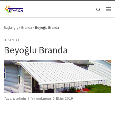
Skip to content
Search
Me
Başlangıç
»
Branda
»
Beyoğlu Branda
BRANDA
Beyoğlu Branda
Yazarı:
admin
|
Yayımlanmış
5 Ekim 2019