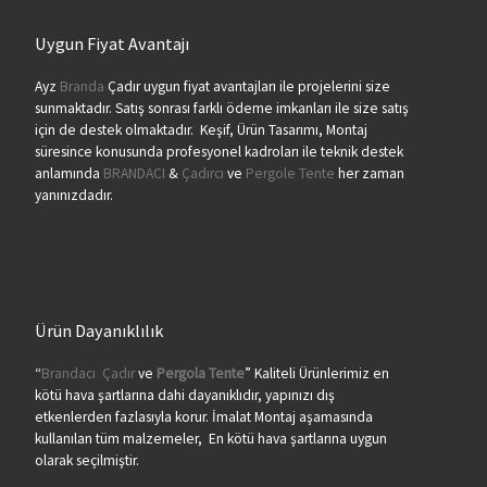
Uygun Fiyat Avantajı
Ayz
Branda
Çadır uygun fiyat avantajları ile projelerini size
sunmaktadır. Satış sonrası farklı ödeme imkanları ile size satış
için de destek olmaktadır. Keşif, Ürün Tasarımı, Montaj
süresince konusunda profesyonel kadroları ile teknik destek
anlamında
BRANDACI
&
Çadırcı
ve
Pergole Tente
her zaman
yanınızdadır.
Ürün Dayanıklılık
“
Brandacı
Çadır
ve
Pergola
Tente
” Kaliteli Ürünlerimiz en
kötü hava şartlarına dahi dayanıklıdır, yapınızı dış
etkenlerden fazlasıyla korur. İmalat Montaj aşamasında
kullanılan tüm malzemeler, En kötü hava şartlarına uygun
olarak seçilmiştir.