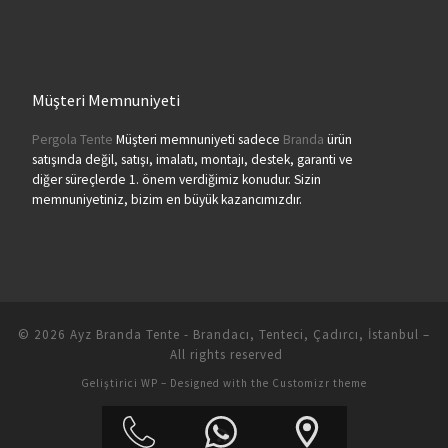
Müşteri Memnuniyeti
Pergola Tente
Müşteri memnuniyeti sadece
Branda
ürün
satışında değil, satışı, imalatı, montajı, destek, garanti ve
diğer süreçlerde 1. önem verdiğimiz konudur. Sizin
memnuniyetiniz, bizim en büyük kazancımızdır.
© 2026
Ayz Branda Tente - Brandacı, Tenteci, Çadırcı, İstanbul
–
All rights reserved
Geliştirici
WP
– Designed with the
Customizr theme