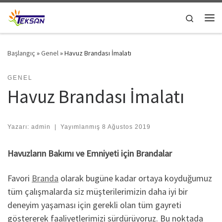
Skip to content
Search
Me
Başlangıç
»
Genel
»
Havuz Brandası İmalatı
GENEL
Havuz Brandası İmalatı
Yazarı:
admin
|
Yayımlanmış
8 Ağustos 2019
Havuzların Bakımı ve Emniyeti için Brandalar
Favori
Branda
olarak bugüne kadar ortaya koyduğumuz
tüm çalışmalarda siz müşterilerimizin daha iyi bir
deneyim yaşaması için gerekli olan tüm gayreti
göstererek faaliyetlerimizi sürdürüyoruz. Bu noktada