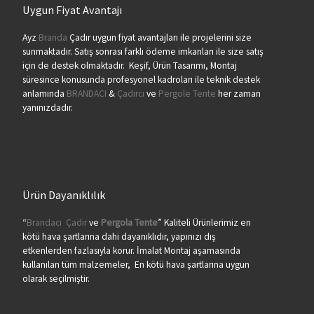
Uygun Fiyat Avantajı
Ayz
Branda
Çadır uygun fiyat avantajları ile projelerini size
sunmaktadır. Satış sonrası farklı ödeme imkanları ile size satış
için de destek olmaktadır. Keşif, Ürün Tasarımı, Montaj
süresince konusunda profesyonel kadroları ile teknik destek
anlamında
BRANDACI
&
Çadırcı
ve
Pergole Tente
her zaman
yanınızdadır.
Ürün Dayanıklılık
“
Brandacı
Çadır
ve
Pergola
Tente
” Kaliteli Ürünlerimiz en
kötü hava şartlarına dahi dayanıklıdır, yapınızı dış
etkenlerden fazlasıyla korur. İmalat Montaj aşamasında
kullanılan tüm malzemeler, En kötü hava şartlarına uygun
olarak seçilmiştir.