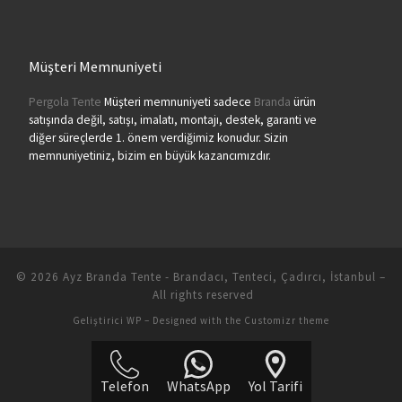
Müşteri Memnuniyeti
Pergola Tente
Müşteri memnuniyeti sadece
Branda
ürün
satışında değil, satışı, imalatı, montajı, destek, garanti ve
diğer süreçlerde 1. önem verdiğimiz konudur. Sizin
memnuniyetiniz, bizim en büyük kazancımızdır.
© 2026
Ayz Branda Tente - Brandacı, Tenteci, Çadırcı, İstanbul
–
All rights reserved
Geliştirici
WP
– Designed with the
Customizr theme
Telefon
WhatsApp
Yol Tarifi