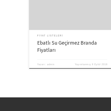
sarı yeşil beyaz gibi renk seçenekleri mevcuttur. 3
mm Şeffaf Branda 1 m2 82 TL 90 TL 2 mm Şeffaf
Branda Fiyatları 1 m2 72 TL 80 TL 1 mm Stor Şeffaf
Branda 137 cm 55 TL 60 TL 0.80 mm Şeffaf […]
FIYAT LISTELERI
Ebatlı Su Geçirmez Branda
Fiyatları
Yazarı:
admin
Yayımlanmış
9 Eylül 2018