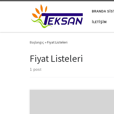
Skip to content
BRANDA SIS
İLETIŞIM
Başlangıç
»
Fiyat Listeleri
Fiyat Listeleri
1 post
Hazır olarak paketlenmiş su geçirmez branda
fiyatlarıdır. Tüm Türkiye illerine kargo gönderilir. Mavi