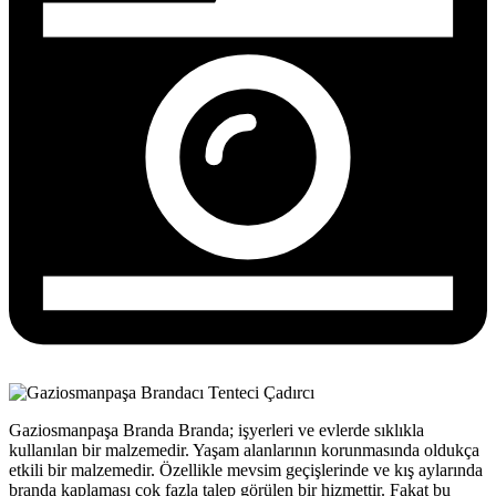
Gaziosmanpaşa Branda Branda; işyerleri ve evlerde sıklıkla
kullanılan bir malzemedir. Yaşam alanlarının korunmasında oldukça
etkili bir malzemedir. Özellikle mevsim geçişlerinde ve kış aylarında
branda kaplaması çok fazla talep görülen bir hizmettir. Fakat bu