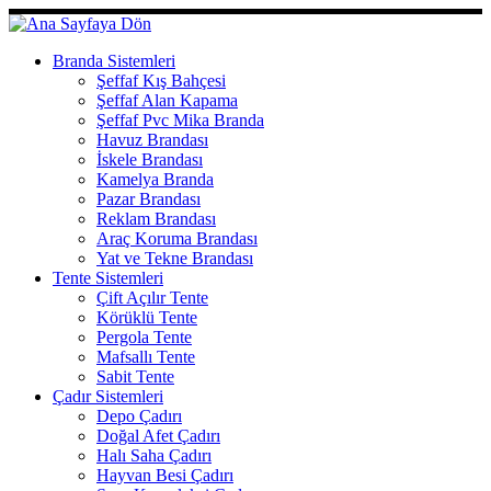
Skip
to
content
Branda Sistemleri
Şeffaf Kış Bahçesi
Şeffaf Alan Kapama
Şeffaf Pvc Mika Branda
Havuz Brandası
İskele Brandası
Kamelya Branda
Pazar Brandası
Reklam Brandası
Araç Koruma Brandası
Yat ve Tekne Brandası
Tente Sistemleri
Çift Açılır Tente
Körüklü Tente
Pergola Tente
Mafsallı Tente
Sabit Tente
Çadır Sistemleri
Depo Çadırı
Doğal Afet Çadırı
Halı Saha Çadırı
Hayvan Besi Çadırı