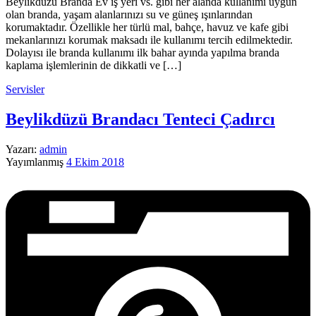
Beylikdüzü Branda Ev iş yeri vs. gibi her alanda kullanımı uygun
olan branda, yaşam alanlarınızı su ve güneş ışınlarından
korumaktadır. Özellikle her türlü mal, bahçe, havuz ve kafe gibi
mekanlarınızı korumak maksadı ile kullanımı tercih edilmektedir.
Dolayısı ile branda kullanımı ilk bahar ayında yapılma branda
kaplama işlemlerinin de dikkatli ve […]
Servisler
Beylikdüzü Brandacı Tenteci Çadırcı
Yazarı:
admin
Yayımlanmış
4 Ekim 2018