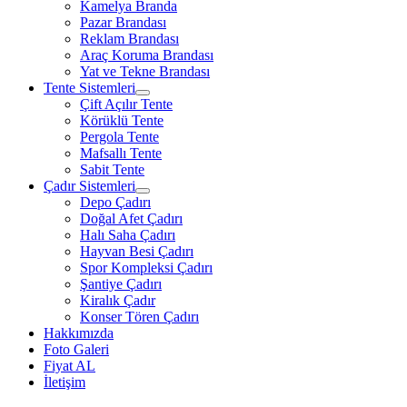
Kamelya Branda
Pazar Brandası
Reklam Brandası
Araç Koruma Brandası
Yat ve Tekne Brandası
Tente Sistemleri
Çift Açılır Tente
Körüklü Tente
Pergola Tente
Mafsallı Tente
Sabit Tente
Çadır Sistemleri
Depo Çadırı
Doğal Afet Çadırı
Halı Saha Çadırı
Hayvan Besi Çadırı
Spor Kompleksi Çadırı
Şantiye Çadırı
Kiralık Çadır
Konser Tören Çadırı
Hakkımızda
Foto Galeri
Fiyat AL
İletişim