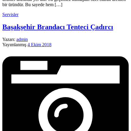
bir üründür. Bu sayede hem […]
Servisler
Başakşehir Brandacı Tenteci Çadırcı
Yazarı:
admin
Yayımlanmış
4 Ekim 2018