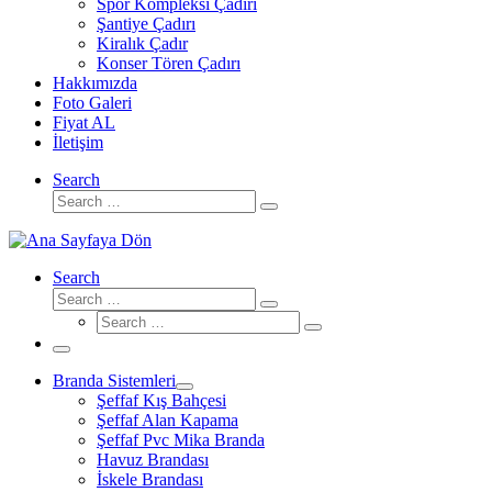
Spor Kompleksi Çadırı
Şantiye Çadırı
Kiralık Çadır
Konser Tören Çadırı
Hakkımızda
Foto Galeri
Fiyat AL
İletişim
Search
Search
Search
…
Search
Search
Search
Search
…
Search
…
Menü
Branda Sistemleri
Şeffaf Kış Bahçesi
Şeffaf Alan Kapama
Şeffaf Pvc Mika Branda
Havuz Brandası
İskele Brandası