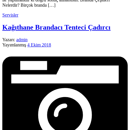
Nelerdir? Birçok branda […]
Servisler
Kağıthane Brandacı Tenteci Çadırcı
Yazarı:
admin
Yayımlanmış
4 Ekim 2018