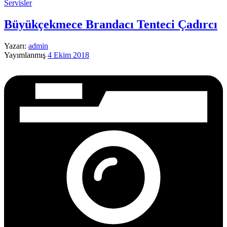
Servisler
Büyükçekmece Brandacı Tenteci Çadırcı
Yazarı:
admin
Yayımlanmış
4 Ekim 2018