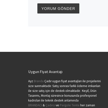
Uygun Fiyat Avantajı
Ayz
Branda
Çadır uygun fiyat avantajları ile projelerini
size sunmaktadır. Satış sonrası farklı ödeme imkanları
ile size satış için de destek olmaktadır. Keşif, Ürün
Tasarımı, Montaj süresince konusunda profesyonel
kadroları ile teknik destek anlamında
BRANDACI
&
Çadırcı
ve
Pergole Tente
her zaman