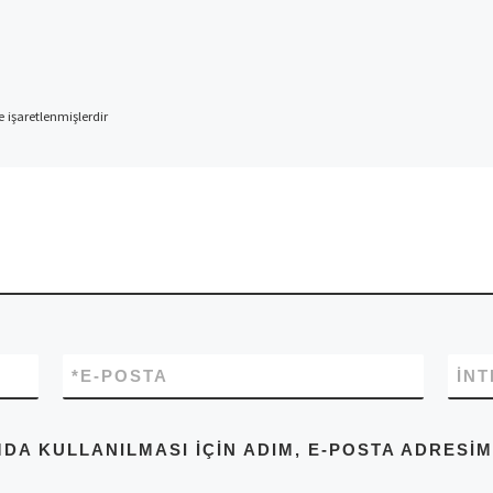
e işaretlenmişlerdir
*
E-POSTA
İNT
A KULLANILMASI IÇIN ADIM, E-POSTA ADRESIM