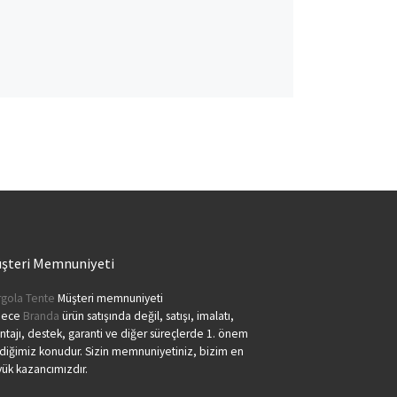
şteri Memnuniyeti
gola Tente
Müşteri memnuniyeti
dece
Branda
ürün satışında değil, satışı, imalatı,
tajı, destek, garanti ve diğer süreçlerde 1. önem
diğimiz konudur. Sizin memnuniyetiniz, bizim en
ük kazancımızdır.