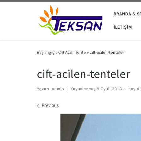
Skip to content
BRANDA SIS
İLETIŞIM
Başlangıç
»
Çift Açılır Tente
»
cift-acilen-tenteler
cift-acilen-tenteler
Yazarı:
admin
|
Yayımlanmış
9 Eylül 2018
-
boyut
Images navigation
Previous