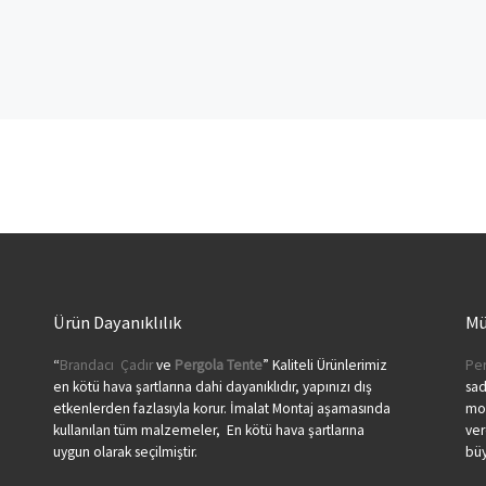
Ürün Dayanıklılık
Mü
“
Brandacı
Çadır
ve
Pergola
Tente
” Kaliteli Ürünlerimiz
Per
en kötü hava şartlarına dahi dayanıklıdır, yapınızı dış
sa
etkenlerden fazlasıyla korur. İmalat Montaj aşamasında
mon
kullanılan tüm malzemeler, En kötü hava şartlarına
ver
uygun olarak seçilmiştir.
büy