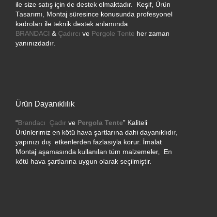
ile size satış için de destek olmaktadır. Keşif, Ürün
Tasarımı, Montaj süresince konusunda profesyonel
kadroları ile teknik destek anlamında
BRANDACI
&
Çadırcı
ve
Pergole Tente
her zaman
yanınızdadır.
Ürün Dayanıklılık
“
Brandacı
Çadır
ve
Pergola
Tente
” Kaliteli
Ürünlerimiz en kötü hava şartlarına dahi dayanıklıdır,
yapınızı dış etkenlerden fazlasıyla korur. İmalat
Montaj aşamasında kullanılan tüm malzemeler, En
kötü hava şartlarına uygun olarak seçilmiştir.