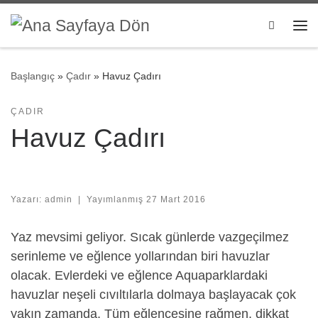
Skip to content
Search
Me
Başlangıç
»
Çadır
»
Havuz Çadırı
ÇADIR
Havuz Çadırı
Yazarı:
admin
|
Yayımlanmış
27 Mart 2016
Yaz mevsimi geliyor. Sıcak günlerde vazgeçilmez
serinleme ve eğlence yollarından biri havuzlar
olacak. Evlerdeki ve eğlence Aquaparklardaki
havuzlar neşeli cıvıltılarla dolmaya başlayacak çok
yakın zamanda. Tüm eğlencesine rağmen, dikkat