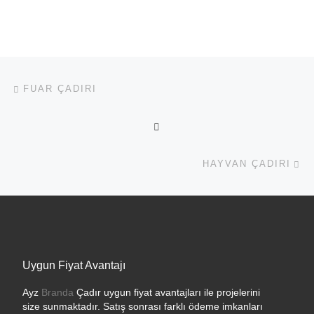
Yazı dolaşımı
Previous post
FUAR ÇADIRI
BACK TO POST LIST
Ne
HAYVAN ÇADIRI
Uygun Fiyat Avantajı
Ayz
Branda
Çadır uygun fiyat avantajları ile projelerini
size sunmaktadır. Satış sonrası farklı ödeme imkanları