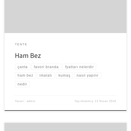
üretilmektedir. Ham bez imalatı da bu üretimler içinde önemli bir
yer tutan ve bu konuda […]
TENTE
Ham Bez
çanta
favori branda
fyatları nelerdir
ham bez
imalatı
kumaş
nasıl yapılır
nedir
Yazarı:
admin
Yayımlanmış
13 Nisan 2016