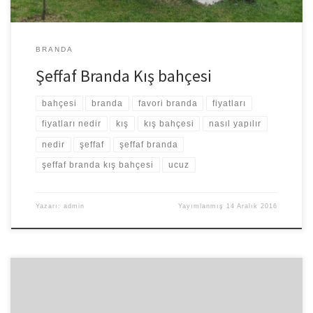
BRANDA
Şeffaf Branda Kış bahçesi
bahçesi
branda
favori branda
fiyatları
fiyatları nedir
kış
kış bahçesi
nasıl yapılır
nedir
şeffaf
şeffaf branda
şeffaf branda kış bahçesi
ucuz
Yazarı:
admin
Yayımlanmış
14 Aralık 2016
Polyester 450 denye genelde sektör alanlarında kullanılmaktadır.