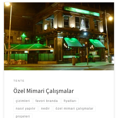
Özel mimarı çalışmalar denine akla ilk gelen tente, branda ve çadır
çeşitleri olmaktadır. Bu ürünler ve uygulamalar genelde sektör
alanlarında tercih edilmektedirler. Standart olan ürünler bulunduğu
gibi özel tasarımlarda bulunmakta ve yapılabilmektedir. Ürünlerin
tasarımlarını bu işte uzman olan firmalar üstlenmektedirler. Özel
mimari çalışma nedir? Bu çalışmaları sizlerle örnekler ile anlatalım.
[…]
TENTE
Özel Mimari Çalışmalar
çizimleri
favori branda
fiyatları
nasıl yapılır
nedir
özel mimari çalışmalar
projeleri