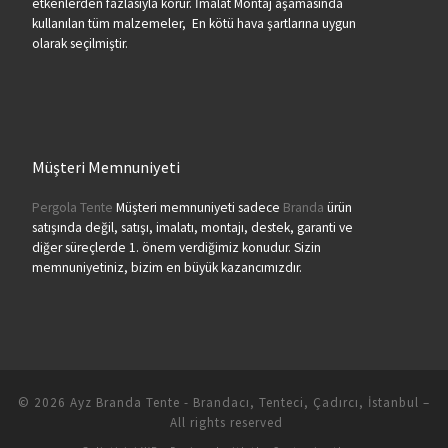
etkenlerden fazlasıyla korur. İmalat Montaj aşamasında
kullanılan tüm malzemeler, En kötü hava şartlarına uygun
olarak seçilmiştir.
Müşteri Memnuniyeti
Pergola Tente
Müşteri memnuniyeti sadece
Branda
ürün
satışında değil, satışı, imalatı, montajı, destek, garanti ve
diğer süreçlerde 1. önem verdiğimiz konudur. Sizin
memnuniyetiniz, bizim en büyük kazancımızdır.
© 2026
Ayz Branda Tente - Brandacı, Tenteci, Çadırcı, İstanbul
–
All rights reserved