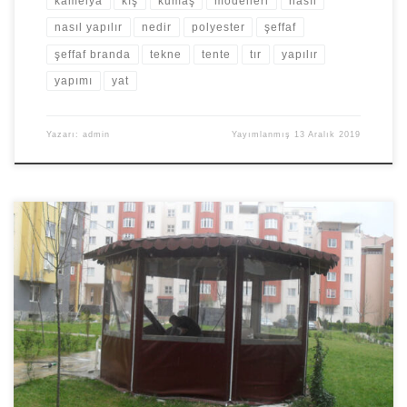
kamelya
kış
kumaş
modelleri
nasıl
nasıl yapılır
nedir
polyester
şeffaf
şeffaf branda
tekne
tente
tır
yapılır
yapımı
yat
Yazarı:
admin
Yayımlanmış
13 Aralık 2019
Şeffaf Branda Kış bahçesi Şeffaf branda nedir: Yüzeyi sayesinde
her mevsim kullanılabilen saydam kapama özelliği olan çadır
sistemidir. Hızlı kurulum ve taşıma özelliği vardır. Şeffaf branda
kullanıldığı alanlarda, ısı ve nem yalıtımı sağlar, kullanılan alanları
dış etkenlerden korur. Bu nedenle maliyet azaltıcı etkisi de vardır.
Ortamı toz, yağmur ve sudan […]