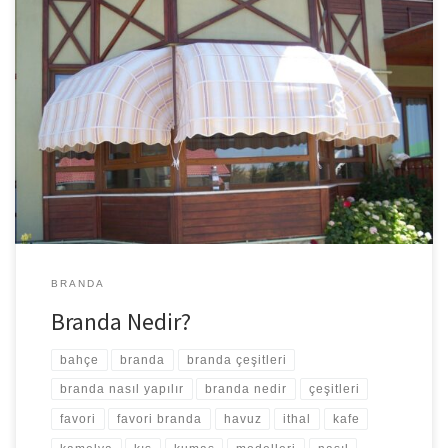
1980’li yıllarda gelişen ve değişen dünyada yerini alan Favori
Branda, her geçen gün kendini yenileyerek yurt dışından ithal ettiği
brandaları siz değerli müşterilerine sunmaktadır. Sektöründe her
zaman ilklere imza atan favori branda, sunduğu branda çeşitleri ile
kullanıcılarına geniş yelpazeli seçenekler sunmaktadır. Çoğumuzun
tente kelimesiyle aynı anlama geldiğini düşündüğümüz brandanın
ne […]
BRANDA
Branda Nedir?
bahçe
branda
branda çeşitleri
branda nasıl yapılır
branda nedir
çeşitleri
favori
favori branda
havuz
ithal
kafe