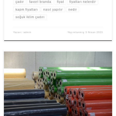
çadır
favori branda
fiyat
fiyatları nelerdir
kapm fiyatları
nasıl yapılır
nedir
soğuk iklim çadırı
Yazarı:
admin
Yayımlanmış
3 Nisan 2023
Branda Kumaşları Branda fiziksel olarak, oldukça kalın ve sık
dokunmuş kumaşlardan imal edile koruyucu örtü vasfındaki
malzemelerdir. Branda kumaşları için teknik olarak ısı, ışık, nem
gibi etkenlere dayanıklılık konusunda şartlandırılmış kumaşlar
nitelemesini kullanmamız mümkündür. Brandalar konusunda
yıllardır imalat tecrübesi bulunan Favori Branda ürünlerine brandacı
adresinden ulaşabilirsiniz. Brandalar tek başların belirli […]