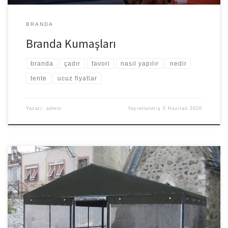
BRANDA
Branda Kumaşları
branda
çadır
favori
nasıl yapılır
nedir
tente
ucuz fiyatlar
Yazarı:
admin
Yayımlanmış
5 Haziran 2020
Şeffaf Branda Şeffaf branda nedir: Yüzeyi sayesinde her mevsim
kullanılabilen saydam kapama özelliği olan çadır sistemidir. Hızlı
kurulum ve taşıma özelliği vardır. branda kullanıldığı alanlarda, ısı
ve nem yalıtımı sağlar, kullanılan alanları dış etkenlerden korur. Bu
nedenle maliyet azaltıcı etkisi de vardır. Ortamı toz, yağmur ve