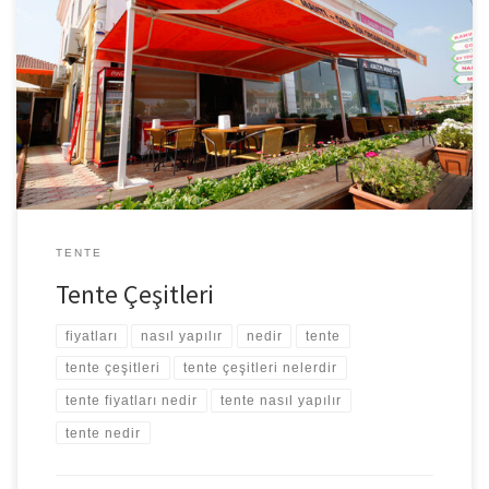
Tente çeşitleri bakımından oldukça geniş bir alandır. Bir tentenin
kalitesi ve işlevselliği imalatındaki kumaşın kalite değerleri ile
doğru orantılıdır. Kumaşın teknik olarak tente görevi görüp
göremeyeceği bir takım hasaslıklarına ve dokunma sıklığına
bağlıdır. Ancak her şeyden evvel yapıldığı kumaş ve hatta kumaşın
dokunduğu iplik son derece önemlidir. Genellikle Pergola tente
[…]
TENTE
Tente Çeşitleri
fiyatları
nasıl yapılır
nedir
tente
tente çeşitleri
tente çeşitleri nelerdir
tente fiyatları nedir
tente nasıl yapılır
tente nedir