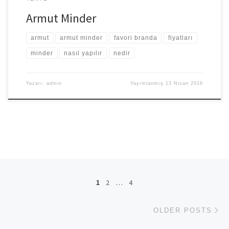
Armut Minder
armut
armut minder
favori branda
fiyatları
minder
nasıl yapılır
nedir
Yazarı:
admin
Yayımlanmış
13 Nisan 2016
Posts navigation
1
2
…
4
Ol
OLDER POSTS