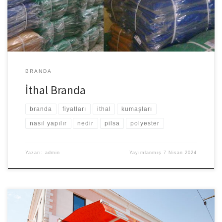
Tüm açık alanları süratli bir şekilde korunaklı hale getirmesi
sebebiyle son derece pratik ve düşük […]
BRANDA
İthal Branda
branda
fiyatları
ithal
kumaşları
nasıl yapılır
nedir
pilsa
polyester
Yazarı:
admin
Yayımlanmış
7 Nisan 2024