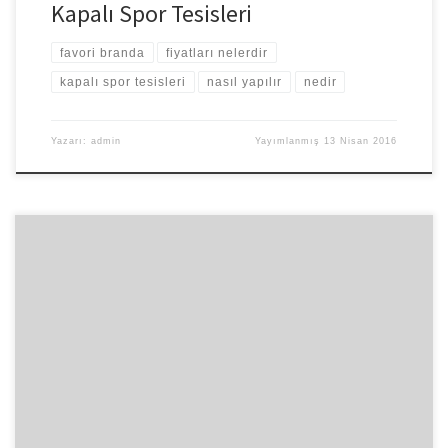
Kapalı Spor Tesisleri
favori branda
fiyatları nelerdir
kapalı spor tesisleri
nasıl yapılır
nedir
Yazarı:
admin
Yayımlanmış
13 Nisan 2016
Kamelya (Kameriye) üstü kapalı, ahşap ya da demir gibi çeşitli
malzemelerden yapılan alt tarafında oturma gurubu
koyabileceğiniz ortalama 6-8 kişilik olan kamelyalar mekânına göre
(bahçe, site bahçesi, havuz başı, plaj, vb.) kare, dikdörtgen,
altıgen ve sekizgen gibi çeşitli şekilleri bulunan ortama şıklık ve
estetik katan gölgeleme elemanlarına denir. Kamelya nedir […]