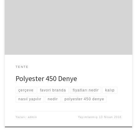
Bu bir branda çeşidi olmaktadır. Brandalar kullanım alanlarına göre
farklılık gösterebilmektedirler. Bir mekâna sahip iseniz ya da
dükkânınız var ise brandalar çok işinize yarayacak demektir.
Branda çeşitleri gün geçtikçe hızla artmaktadır. Geniş alan
yelpazesi sayesinde uzun bir süre daha ilgi göreceğe benziyor.
Polyester […]
TENTE
Polyester 450 Denye
çerçeve
favori branda
fiyatları nedir
kalıp
nasıl yapılır
nedir
polyester 450 denye
Yazarı:
admin
Yayımlanmış
13 Nisan 2016