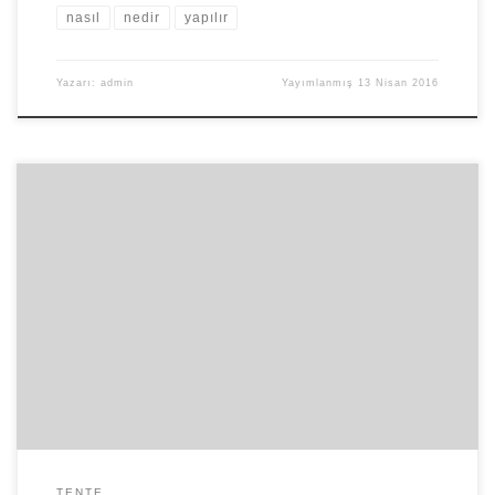
nasıl
nedir
yapılır
Yazarı:
admin
Yayımlanmış
13 Nisan 2016
Armut minder; armut şeklinde yapılmış, içerisi yumuşak sünger,
strafor tipi malzemelerle doldurulmuş ve yüzeyi kumaş veya
deriyle kaplanmış koltuk çeşididir. Genellikle kafelerde, çay
bahçelerinde, genç odalarında ve playstation salonlarında
kullanımı yaygındır. Armut nedir sorusuna ışık tutacak olursak, bu
minderlerin armut şeklinde olmasının özel bir sebebi yoktur. Oyun
salonları ve kafeler […]
TENTE