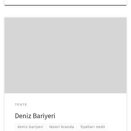
Deniz Bariyeri deniz içerisinde belirli bir amaç doğrultusunda belirli
bir bölgeyi çeşitli maddeler ile çevirerek koruma-karantina altına
alma olarak tanımlanmaktadır. Deniz Bariyerleri bir çok amaçla
tercih edilmektedir. Özellikle deniz kirliliği ile mücadele ve
güvenlik amacıyla Deniz Bariyerleri sıklıkla tercih edilmektedir.
Sahillerde, plajlarda, denizde, göllerde, nehirlerde, barajlarda vb.
yerlerde bir çok […]
TENTE
Deniz Bariyeri
deniz bariyeri
favori branda
fiyatları nedir