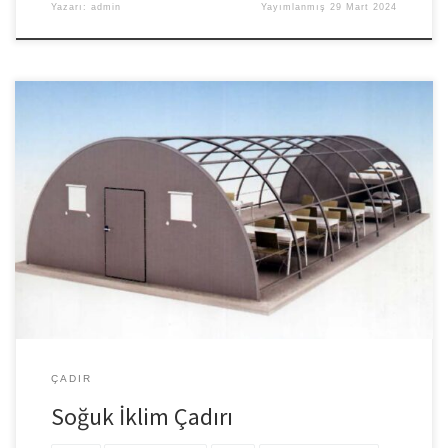
Yazarı:
admin
Yayımlanmış
29 Mart 2024
Soğuk iklim koşullarına göre üretilen çadırlardır. Kar, yağmur, rüzgar
vb. soğuk İklim koşullarına göre çadır tipleri değişmektedir. Pratik
yapılı çadır olma özelliği nedeniyle kullanımı çok kolay olup,
kaliteli ve maliyet açısından da uygundur. Soğuk iklim şartlarına
karşı ve afet durumlarına karşı dayanıklı çadırlar olup, sarsılmalara
karşı sağlam yapılı çadırlardır. Malzemesi […]
ÇADIR
Soğuk İklim Çadırı