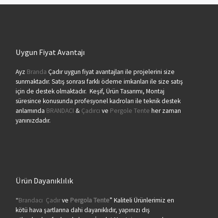
Uygun Fiyat Avantajı
Ayz
Branda
Çadır uygun fiyat avantajları ile projelerini size
sunmaktadır. Satış sonrası farklı ödeme imkanları ile size satış
için de destek olmaktadır. Keşif, Ürün Tasarımı, Montaj
süresince konusunda profesyonel kadroları ile teknik destek
anlamında
BRANDACI
&
Çadırcı
ve
Pergole Tente
her zaman
yanınızdadır.
Ürün Dayanıklılık
“
Brandacı
Çadır
ve
Pergola
Tente
” Kaliteli Ürünlerimiz en
kötü hava şartlarına dahi dayanıklıdır, yapınızı dış