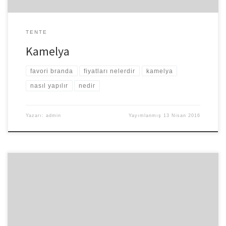
TENTE
Kamelya
favori branda
fiyatları nelerdir
kamelya
nasıl yapılır
nedir
Yazarı:
admin
Yayımlanmış
13 Nisan 2016
Kumaş üretimi oldukça gelişen bir konu olarak hem dünyada hem
de özellikle tekstilin önemli bir değer olduğu ülkemizde yıllardır
bu işi yapan büyük sanayi kuruluşları mevcuttur. Oldukça nitelikli
kumaşların yanı sıra klasik kumaşlarda büyük kapasitelerde