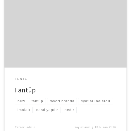
Farklı yapı ve yalıtım malzemelerinden üretilen fantüp, yapının ya
da kazı çalışmasının havalandırma ihtiyacını karşılayan yüksek kalite
standartlarına sahip özel bir üründür. Fantüp genellikle inşaat
alanları ve şantiyelerde tercih edilmektedir. Tünel çalışmalarında,
kazı alanlarında ve inşaat sürecinde fantüp ürünleri yaygın olarak
kullanılmaktadır. Fantüp, fantüp nedir, fantüp nasıl yapılır? Dayanıklı
ve […]
TENTE
Fantüp
bezi
fantüp
favori branda
fiyatları nelerdir
imalatı
nasıl yapılır
nedir
Yazarı:
admin
Yayımlanmış
13 Nisan 2016