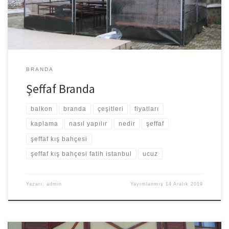
sudan koruduğu gibi saydam […]
BRANDA
Şeffaf Branda
balkon
branda
çeşitleri
fiyatları
kaplama
nasıl yapılır
nedir
şeffaf
şeffaf kış bahçesi
şeffaf kış bahçesi fatih istanbul
ucuz
Yazarı:
admin
Yayımlanmış
14 Aralık 2019