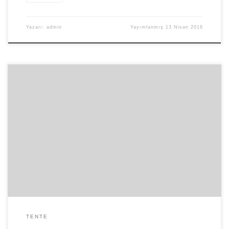
Yazarı:
admin
Yayımlanmış
13 Nisan 2016
Günümüzde özellikle büyük şehirlerde artan nüfus ve bu nüfusun
sosyalleşme ihtiyacının önemli bir kısmını oluşturan spor faaliyetleri
için büyük rekreasyon alanları gerekmektedir. Bu rekreatif alanlar
için plansız kentleşen büyük şehirlerimizde bu ihtiyacı gidermek
için suni çimli branda-tente ile üzeri örtülü kapalı spor tesisleri inşa
edilmektedir. Kurulumu kolay ve maliyeti düşük […]
TENTE