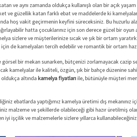
atan ve aynı zamanda oldukça kullanışlı olan bir açık yaşam a
et ve güzellik katan farklı ebat ve maddelerde ki kamelyaları
da hoş vakit geçirmenin keyfini süreceksiniz. Bu huzurlu aland
 ağırlayabilir hatta çocuklarınız için son derece güzel bir oyun a
elya sizlere ve müşterilerinize sıcak ve şık bir ortam yaratırk
çin de kamelyaları tercih edebilir ve romantik bir ortam hazırl
 ve görsel bir mekan sunarken, bütçenizi zorlamayacak cazip se
cak kamelyalar ile kaliteli, özgün, şık bir bahçe düzenine sahi
n oldukça altında
kamelya fiyatları
ile, bütünüyle müşteri mem
ediğiniz ebatlarda yaptığımız kamelya üretimi dış mekanınız iç
iz malzeme ve şekillerde olabileceği gibi hazır üretilmiş olan 
 iyi işçilik ve malzemelerle sizlere yıllarca kullanabileceğin