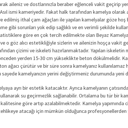
ak aileniz ve dostlarınızla beraber eğlenceli vakit geçirip ye
. Asıl ismi kameriyedir. Fakat halk tarafından kamelya olarak a
 edilmiş ithal çam ağaçları ile yapılan kamelyalar göze hoş
gibi sorunları yok edip sağlıklı ve en verimli şekilde kullan
atistiklere göre en çok tercih edilmekte olan Beyaz Kamelya
e o göz alıcı estetikliğiyle sizlerin ve ailenizin hoşça vakit
fından çizimi ve iskeleti hazırlanmaktadır. Yapılan iskeleti
nceden yerden 15-30 cm yükseklikte beton dökülmelidir. Kamely
n ağacı çürütür ve bir süre sonra kamelyanız kullanılamaz hal
u sayede kamelyanızın yerini değiştirmeniz durumunda yeni d
yaya ayrı bir estetik katacaktır. Ayrıca kamelyanın çatısınd
kullanarak su geçirmezlik sağlanabilir. Ortalama bu tür bir ka
kalitesine göre artıp azalabilmektedir. Kamelya yapımında cidd
ı tehlikeye atacağı için mümkün olduğunca profesyonellerden