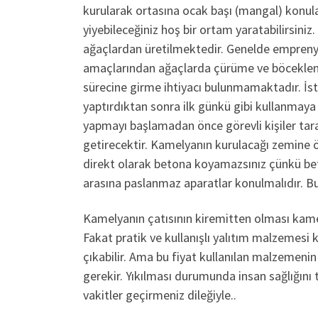
kurularak ortasına ocak başı (mangal) konular
yiyebileceğiniz hoş bir ortam yaratabilirsiniz
ağaçlardan üretilmektedir. Genelde emprenye
amaçlarından ağaçlarda çürüme ve böceklenme 
sürecine girme ihtiyacı bulunmamaktadır. İst
yaptırdıktan sonra ilk günkü gibi kullanmaya v
yapmayı başlamadan önce görevli kişiler tara
getirecektir. Kamelyanın kurulacağı zemine ö
direkt olarak betona koyamazsınız çünkü beto
arasına paslanmaz aparatlar konulmalıdır. B
Kamelyanın çatısının kiremitten olması kamel
Fakat pratik ve kullanışlı yalıtım malzemesi 
çıkabilir. Ama bu fiyat kullanılan malzemenin 
gerekir. Yıkılması durumunda insan sağlığın
vakitler geçirmeniz dileğiyle..