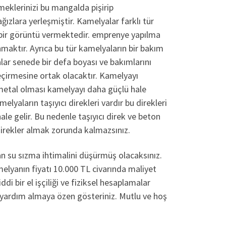
meklerinizi bu mangalda pişirip
ğızlara yerleşmiştir. Kamelyalar farklı tür
 bir görüntü vermektedir. emprenye yapılma
maktır. Ayrıca bu tür kamelyaların bir bakım
lar senede bir defa boyası ve bakımlarını
 geçirmesine ortak olacaktır. Kamelyayı
n metal olması kamelyayı daha güçlü hale
aların taşıyıcı direkleri vardır bu direkleri
e gelir. Bu nedenle taşıyıcı direk ve beton
irekler almak zorunda kalmazsınız.
an su sızma ihtimalini düşürmüş olacaksınız.
melyanın fiyatı 10.000 TL civarında maliyet
i bir el işçiliği ve fiziksel hesaplamalar
 yardım almaya özen gösteriniz. Mutlu ve hoş