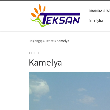
Skip to content
BRANDA SIS
İLETIŞIM
Başlangıç
»
Tente
»
Kamelya
TENTE
Kamelya