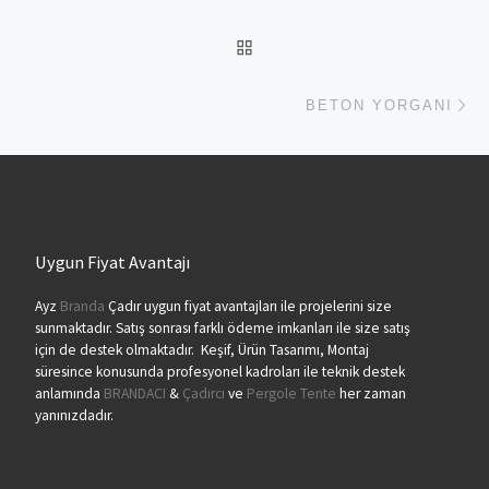
BACK TO POST LIST
Ne
BETON YORGANI
Uygun Fiyat Avantajı
Ayz
Branda
Çadır uygun fiyat avantajları ile projelerini size
sunmaktadır. Satış sonrası farklı ödeme imkanları ile size satış
için de destek olmaktadır. Keşif, Ürün Tasarımı, Montaj
süresince konusunda profesyonel kadroları ile teknik destek
anlamında
BRANDACI
&
Çadırcı
ve
Pergole Tente
her zaman
yanınızdadır.