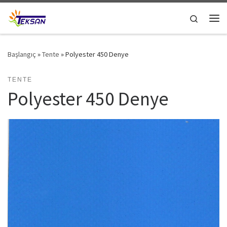
Skip to content
Search
Me
Başlangıç
»
Tente
»
Polyester 450 Denye
TENTE
Polyester 450 Denye