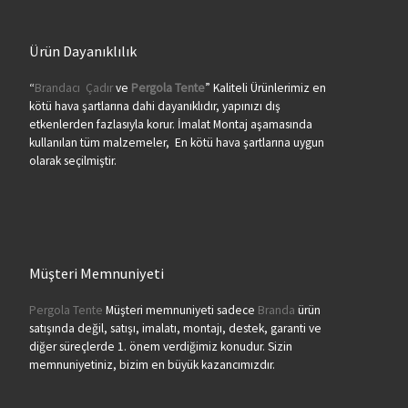
Ürün Dayanıklılık
“
Brandacı
Çadır
ve
Pergola
Tente
” Kaliteli Ürünlerimiz en
kötü hava şartlarına dahi dayanıklıdır, yapınızı dış
etkenlerden fazlasıyla korur. İmalat Montaj aşamasında
kullanılan tüm malzemeler, En kötü hava şartlarına uygun
olarak seçilmiştir.
Müşteri Memnuniyeti
Pergola Tente
Müşteri memnuniyeti sadece
Branda
ürün
satışında değil, satışı, imalatı, montajı, destek, garanti ve
diğer süreçlerde 1. önem verdiğimiz konudur. Sizin
memnuniyetiniz, bizim en büyük kazancımızdır.