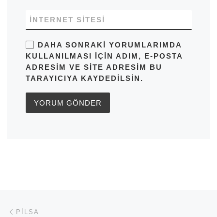
İNTERNET SITESI
DAHA SONRAKI YORUMLARIMDA
KULLANILMASI IÇIN ADIM, E-POSTA
ADRESIM VE SITE ADRESIM BU
TARAYICIYA KAYDEDILSIN.
Yazı dolaşımı
Previous post
PILSA