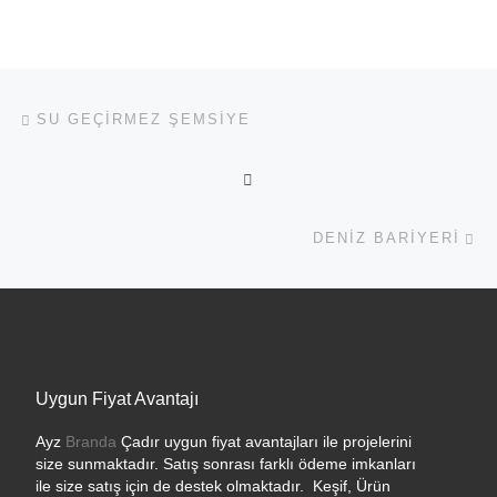
Yazı dolaşımı
Previous post
SU GEÇIRMEZ ŞEMSIYE
BACK TO POST LIST
Ne
DENIZ BARIYERI
Uygun Fiyat Avantajı
Ayz
Branda
Çadır uygun fiyat avantajları ile projelerini
size sunmaktadır. Satış sonrası farklı ödeme imkanları
ile size satış için de destek olmaktadır. Keşif, Ürün