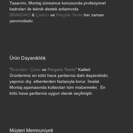
Tasarımı, Montaj süresince konusunda profesyonel
kadroları ile teknik destek anlamında
BRANDACI
&
Çadırcı
ve
Pergole Tente
her zaman
yanınızdadır.
Ürün Dayanıklılık
“
Brandacı
Çadır
ve
Pergola
Tente
” Kaliteli
Ürünlerimiz en kötü hava şartlarına dahi dayanıklıdır,
yapınızı dış etkenlerden fazlasıyla korur. İmalat
Montaj aşamasında kullanılan tüm malzemeler, En
kötü hava şartlarına uygun olarak seçilmiştir.
Müşteri Memnuniyeti