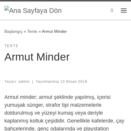
Skip to content
Search
Me
Başlangıç
»
Tente
»
Armut Minder
TENTE
Armut Minder
Yazarı:
admin
|
Yayımlanmış
13 Nisan 2016
Armut minder; armut şeklinde yapılmış, içerisi
yumuşak sünger, strafor tipi malzemelerle
doldurulmuş ve yüzeyi kumaş veya deriyle
kaplanmış koltuk çeşididir. Genellikle kafelerde, çay
bahçelerinde, genç odalarında ve playstation