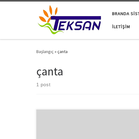
Skip to content
BRANDA SIS
İLETIŞIM
Başlangıç
»
çanta
çanta
1 post
Kumaş üretimi oldukça gelişen bir konu olarak hem
dünyada hem de özellikle tekstilin önemli bir değer
olduğu ülkemizde yıllardır bu işi yapan büyük sanayi