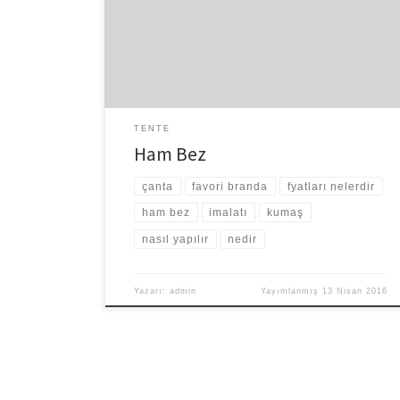
kuruluşları mevcuttur. Oldukça nitelikli kumaşların yanı
sıra klasik kumaşlarda büyük kapasitelerde
üretilmektedir. Ham bez imalatı da bu üretimler içinde
önemli bir yer tutan ve bu konuda […]
TENTE
Ham Bez
çanta
favori branda
fyatları nelerdir
ham bez
imalatı
kumaş
nasıl yapılır
nedir
Yazarı:
admin
Yayımlanmış
13 Nisan 2016