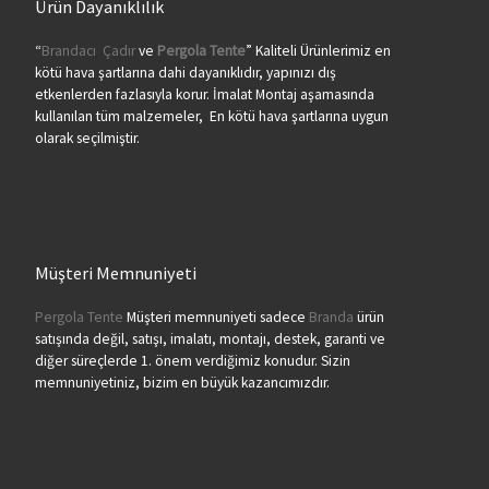
Ürün Dayanıklılık
“
Brandacı
Çadır
ve
Pergola
Tente
” Kaliteli Ürünlerimiz en
kötü hava şartlarına dahi dayanıklıdır, yapınızı dış
etkenlerden fazlasıyla korur. İmalat Montaj aşamasında
kullanılan tüm malzemeler, En kötü hava şartlarına uygun
olarak seçilmiştir.
Müşteri Memnuniyeti
Pergola Tente
Müşteri memnuniyeti sadece
Branda
ürün
satışında değil, satışı, imalatı, montajı, destek, garanti ve
diğer süreçlerde 1. önem verdiğimiz konudur. Sizin
memnuniyetiniz, bizim en büyük kazancımızdır.