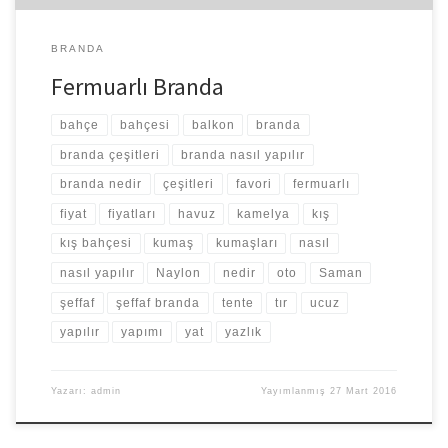
BRANDA
Fermuarlı Branda
bahçe
bahçesi
balkon
branda
branda çeşitleri
branda nasıl yapılır
branda nedir
çeşitleri
favori
fermuarlı
fiyat
fiyatları
havuz
kamelya
kış
kış bahçesi
kumaş
kumaşları
nasıl
nasıl yapılır
Naylon
nedir
oto
Saman
şeffaf
şeffaf branda
tente
tır
ucuz
yapılır
yapımı
yat
yazlık
Yazarı:
admin
Yayımlanmış
27 Mart 2016