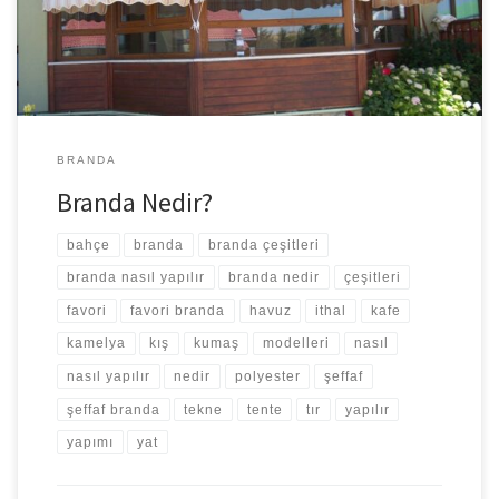
tente kelimesiyle aynı anlama geldiğini düşündüğümüz brandanın
ne […]
BRANDA
Branda Nedir?
bahçe
branda
branda çeşitleri
branda nasıl yapılır
branda nedir
çeşitleri
favori
favori branda
havuz
ithal
kafe
kamelya
kış
kumaş
modelleri
nasıl
nasıl yapılır
nedir
polyester
şeffaf
şeffaf branda
tekne
tente
tır
yapılır
yapımı
yat