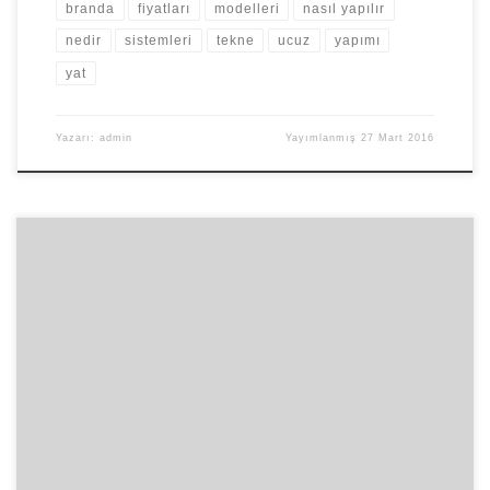
branda
fiyatları
modelleri
nasıl yapılır
nedir
sistemleri
tekne
ucuz
yapımı
yat
Yazarı:
admin
Yayımlanmış
27 Mart 2016
Çok sayıda branda çeşitlerini favoribranda.com adresinde
bulabilirsiniz. Fermuarlı brandalar, şeffaf brandalar, afiş branda,
saman branda, oto brandası, kollu branda, tır brandaları havuz ve
bahçe gibi yerlere de çeşitli brandalar yaptırabilirsiniz. Bu çeşitleri
çoğaltmak mümkün. Branda nedir? Su kumaştan üretilmiş olan su
ve güneş ışıklarından mevsimine göre koruyan genellikle bahçe,
havuz, […]