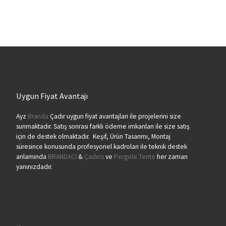
Uygun Fiyat Avantajı
Ayz
Branda
Çadır uygun fiyat avantajları ile projelerini size
sunmaktadır. Satış sonrası farklı ödeme imkanları ile size satış
için de destek olmaktadır. Keşif, Ürün Tasarımı, Montaj
süresince konusunda profesyonel kadroları ile teknik destek
anlamında
BRANDACI
&
Çadırcı
ve
Pergole Tente
her zaman
yanınızdadır.