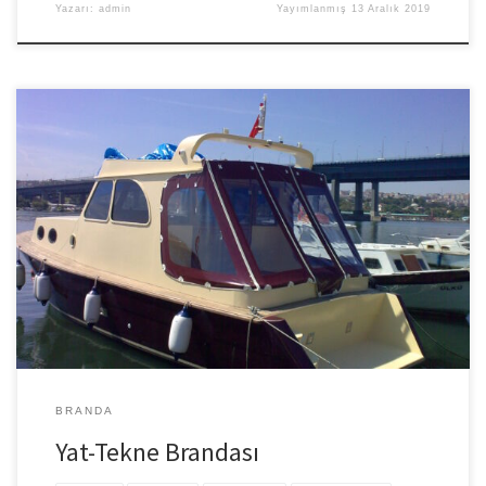
Yazarı:
admin
Yayımlanmış
13 Aralık 2019
Teknenizi dış etmenlerden koruma görevini üstlenecek olan yat
tekne brandası, sitemiz üzerinden temin edilir. Favori branda
olarak, ülkemizin önde gelen branda ve tente satış sitesi
olmaktayız. 1980 yılından beri bu sektörde halka hizmet
vermekteyiz. Sipariş için web sitesi üzerinde yer alan sipariş
formunu doldurmanız yararlı olur. Web sitemize favori branda […]
BRANDA
Yat-Tekne Brandası