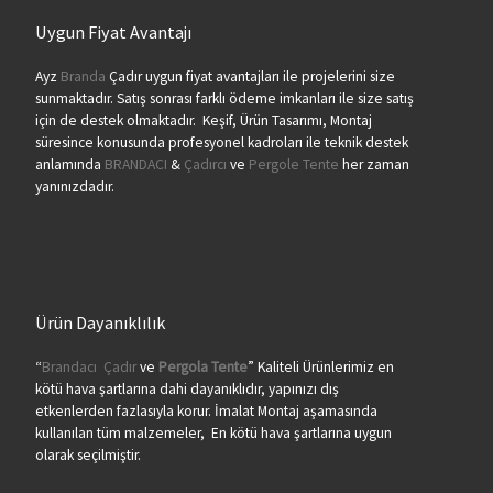
Uygun Fiyat Avantajı
Ayz
Branda
Çadır uygun fiyat avantajları ile projelerini size
sunmaktadır. Satış sonrası farklı ödeme imkanları ile size satış
için de destek olmaktadır. Keşif, Ürün Tasarımı, Montaj
süresince konusunda profesyonel kadroları ile teknik destek
anlamında
BRANDACI
&
Çadırcı
ve
Pergole Tente
her zaman
yanınızdadır.
Ürün Dayanıklılık
“
Brandacı
Çadır
ve
Pergola
Tente
” Kaliteli Ürünlerimiz en
kötü hava şartlarına dahi dayanıklıdır, yapınızı dış
etkenlerden fazlasıyla korur. İmalat Montaj aşamasında
kullanılan tüm malzemeler, En kötü hava şartlarına uygun
olarak seçilmiştir.