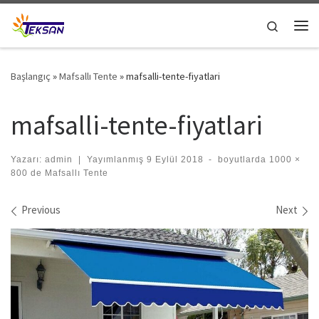
Skip to content
Search
Me
Başlangıç
»
Mafsallı Tente
»
mafsalli-tente-fiyatlari
mafsalli-tente-fiyatlari
Yazarı:
admin
|
Yayımlanmış
9 Eylül 2018
-
boyutlarda
1000 ×
800
de
Mafsallı Tente
Images navigation
Previous
Next