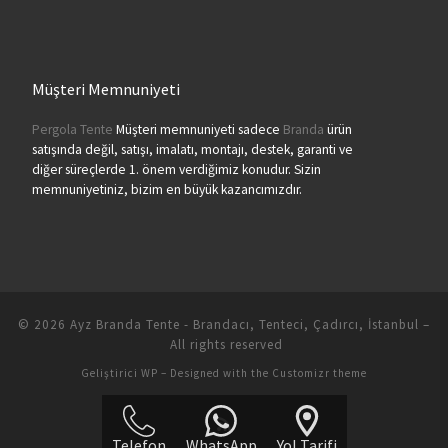
Müşteri Memnuniyeti
Pergola Tente
Müşteri memnuniyeti sadece
Branda
ürün
satışında değil, satışı, imalatı, montajı, destek, garanti ve
diğer süreçlerde 1. önem verdiğimiz konudur. Sizin
memnuniyetiniz, bizim en büyük kazancımızdır.
© 2026
Ayz Branda Tente - Brandacı, Tenteci, Çadırcı, İstanbul
–
All rights reserved
Geliştirici
WP
– Designed with the
Customizr theme
Telefon
WhatsApp
Yol Tarifi