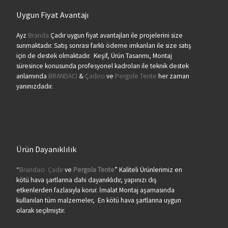
Uygun Fiyat Avantajı
Ayz
Branda
Çadır uygun fiyat avantajları ile projelerini size
sunmaktadır. Satış sonrası farklı ödeme imkanları ile size satış
için de destek olmaktadır. Keşif, Ürün Tasarımı, Montaj
süresince konusunda profesyonel kadroları ile teknik destek
anlamında
BRANDACI
&
Çadırcı
ve
Pergole Tente
her zaman
yanınızdadır.
Ürün Dayanıklılık
“
Brandacı
Çadır
ve
Pergola
Tente
” Kaliteli Ürünlerimiz en
kötü hava şartlarına dahi dayanıklıdır, yapınızı dış
etkenlerden fazlasıyla korur. İmalat Montaj aşamasında
kullanılan tüm malzemeler, En kötü hava şartlarına uygun
olarak seçilmiştir.