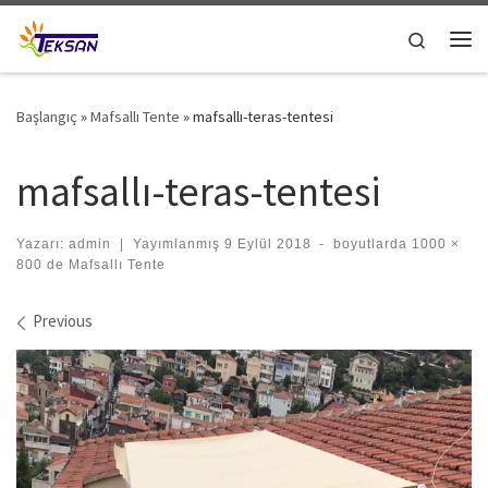
Skip to content
Search
Me
Başlangıç
»
Mafsallı Tente
»
mafsallı-teras-tentesi
mafsallı-teras-tentesi
Yazarı:
admin
|
Yayımlanmış
9 Eylül 2018
-
boyutlarda
1000 ×
800
de
Mafsallı Tente
Images navigation
Previous