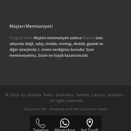
Müşteri Memnuniyeti
Pergola Tente
Müşteri memnuniyeti sadece
Branda
ürün
satışında değil, satışı, imalatı, montajı, destek, garanti ve
diğer süreçlerde 1. önem verdiğimiz konudur. Sizin
memnuniyetiniz, bizim en büyük kazancımızdır.
© 2026
Ayz Branda Tente - Brandacı, Tenteci, Çadırcı, İstanbul
–
All rights reserved
Geliştirici
WP
– Designed with the
Customizr theme
Telefon
WhatsApp
Yol Tarifi