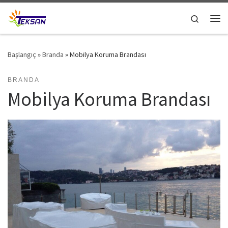
Skip to content
Search
Me
Başlangıç
»
Branda
»
Mobilya Koruma Brandası
BRANDA
Mobilya Koruma Brandası