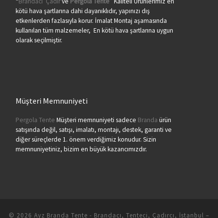
“
Brandacı
Çadır
ve
Pergola
Tente
” Kaliteli Ürünlerimiz en
kötü hava şartlarına dahi dayanıklıdır, yapınızı dış
etkenlerden fazlasıyla korur. İmalat Montaj aşamasında
kullanılan tüm malzemeler, En kötü hava şartlarına uygun
olarak seçilmiştir.
Müşteri Memnuniyeti
Pergola Tente
Müşteri memnuniyeti sadece
Branda
ürün
satışında değil, satışı, imalatı, montajı, destek, garanti ve
diğer süreçlerde 1. önem verdiğimiz konudur. Sizin
memnuniyetiniz, bizim en büyük kazancımızdır.
© 2026
Ayz Branda Tente - Brandacı, Tenteci, Çadırcı, İstanbul
–