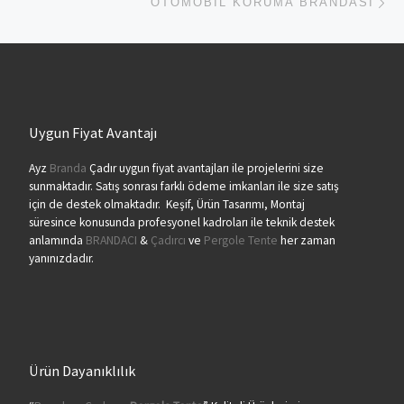
OTOMOBIL KORUMA BRANDASI
Uygun Fiyat Avantajı
Ayz
Branda
Çadır uygun fiyat avantajları ile projelerini size
sunmaktadır. Satış sonrası farklı ödeme imkanları ile size satış
için de destek olmaktadır. Keşif, Ürün Tasarımı, Montaj
süresince konusunda profesyonel kadroları ile teknik destek
anlamında
BRANDACI
&
Çadırcı
ve
Pergole Tente
her zaman
yanınızdadır.
Ürün Dayanıklılık