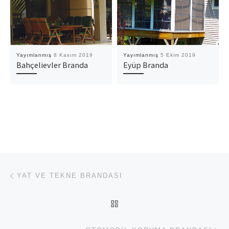
Yayımlanmış
8 Kasım 2019
Yayımlanmış
5 Ekim 2019
Bahçelievler Branda
Eyüp Branda
Yazı dolaşımı
Previous post
YAT VE TEKNE BRANDASI
BACK TO POST LIST
Ne