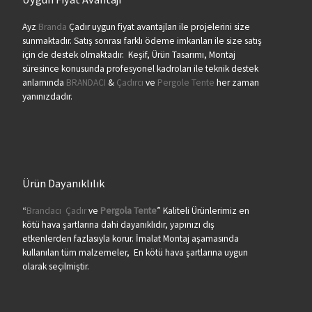
Ayz
Branda
Çadır uygun fiyat avantajları ile projelerini size
sunmaktadır. Satış sonrası farklı ödeme imkanları ile size satış
için de destek olmaktadır. Keşif, Ürün Tasarımı, Montaj
süresince konusunda profesyonel kadroları ile teknik destek
anlamında
BRANDACI
&
Çadırcı
ve
Pergole Tente
her zaman
yanınızdadır.
Ürün Dayanıklılık
“
Brandacı
Çadır
ve
Pergola
Tente
” Kaliteli Ürünlerimiz en
kötü hava şartlarına dahi dayanıklıdır, yapınızı dış
etkenlerden fazlasıyla korur. İmalat Montaj aşamasında
kullanılan tüm malzemeler, En kötü hava şartlarına uygun
olarak seçilmiştir.