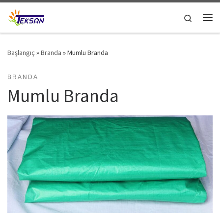
Skip to content
Search
Me
Başlangıç
»
Branda
»
Mumlu Branda
BRANDA
Mumlu Branda