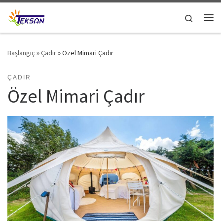
Skip to content
Search
Me
Başlangıç
»
Çadır
»
Özel Mimari Çadır
ÇADIR
Özel Mimari Çadır