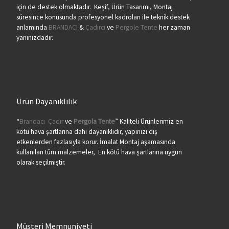
için de destek olmaktadır. Keşif, Ürün Tasarımı, Montaj
süresince konusunda profesyonel kadroları ile teknik destek
anlamında
BRANDACI
&
Çadırcı
ve
Pergole Tente
her zaman
yanınızdadır.
Ürün Dayanıklılık
“
Brandacı
Çadır
ve
Pergola
Tente
” Kaliteli Ürünlerimiz en
kötü hava şartlarına dahi dayanıklıdır, yapınızı dış
etkenlerden fazlasıyla korur. İmalat Montaj aşamasında
kullanılan tüm malzemeler, En kötü hava şartlarına uygun
olarak seçilmiştir.
Müşteri Memnuniyeti