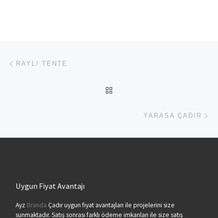
Yazı dolaşımı
Previous post
RAYLI TENTE
BACK TO POST LIST
Ne
YARASA ÇADIR
Uygun Fiyat Avantajı
Ayz
Branda
Çadır uygun fiyat avantajları ile projelerini size
sunmaktadır. Satış sonrası farklı ödeme imkanları ile size satış