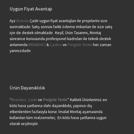
Uygun Fiyat Avantajı
Ayz
Branda
Çadır uygun fiyat avantajları ile projelerini size
sunmaktadır. Satış sonrası farklı ödeme imkanları ile size satış
için de destek olmaktadır. Keşif, Ürün Tasarımı, Montaj
süresince konusunda profesyonel kadroları ile teknik destek
anlamında
BRANDACI
&
Çadırcı
ve
Pergole Tente
her zaman
yanınızdadır.
Ürün Dayanıklılık
“
Brandacı
Çadır
ve
Pergola
Tente
” Kaliteli Ürünlerimiz en
kötü hava şartlarına dahi dayanıklıdır, yapınızı dış
etkenlerden fazlasıyla korur. İmalat Montaj aşamasında
kullanılan tüm malzemeler, En kötü hava şartlarına uygun
olarak seçilmiştir.