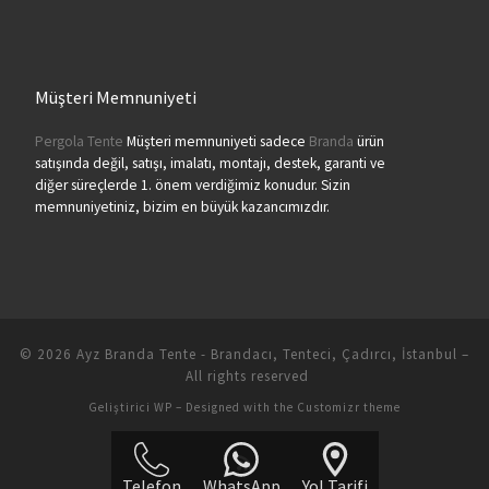
Müşteri Memnuniyeti
Pergola Tente
Müşteri memnuniyeti sadece
Branda
ürün
satışında değil, satışı, imalatı, montajı, destek, garanti ve
diğer süreçlerde 1. önem verdiğimiz konudur. Sizin
memnuniyetiniz, bizim en büyük kazancımızdır.
© 2026
Ayz Branda Tente - Brandacı, Tenteci, Çadırcı, İstanbul
–
All rights reserved
Geliştirici
WP
– Designed with the
Customizr theme
Telefon
WhatsApp
Yol Tarifi