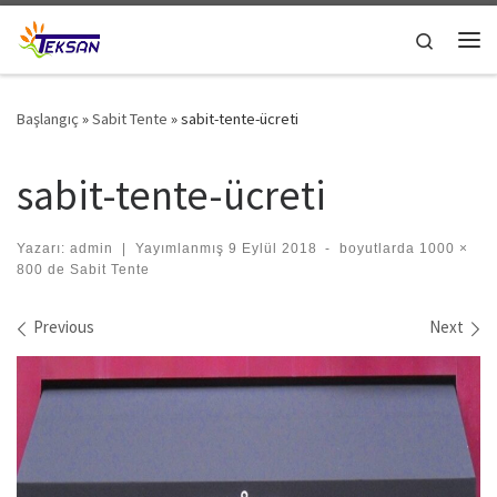
Skip to content
Search
Me
Başlangıç
»
Sabit Tente
»
sabit-tente-ücreti
sabit-tente-ücreti
Yazarı:
admin
|
Yayımlanmış
9 Eylül 2018
-
boyutlarda
1000 ×
800
de
Sabit Tente
Images navigation
Previous
Next