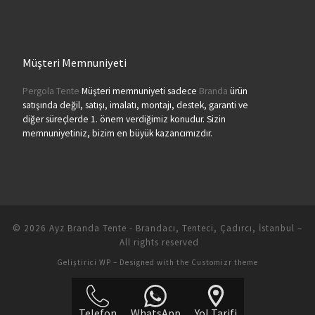
Müşteri Memnuniyeti
Pergola Tente
Müşteri memnuniyeti sadece
Branda
ürün
satışında değil, satışı, imalatı, montajı, destek, garanti ve
diğer süreçlerde 1. önem verdiğimiz konudur. Sizin
memnuniyetiniz, bizim en büyük kazancımızdır.
© 2026
Ayz Branda Tente - Brandacı, Tenteci, Çadırcı, İstanbul
–
All rights reserved
Geliştirici
WP
– Designed with the
Customizr theme
Telefon
WhatsApp
Yol Tarifi