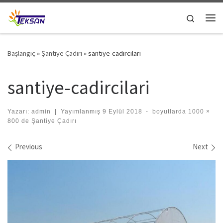
Skip to content
Search
Me
Başlangıç
»
Şantiye Çadırı
»
santiye-cadircilari
santiye-cadircilari
Yazarı:
admin
|
Yayımlanmış
9 Eylül 2018
-
boyutlarda
1000 ×
800
de
Şantiye Çadırı
Images navigation
Previous
Next