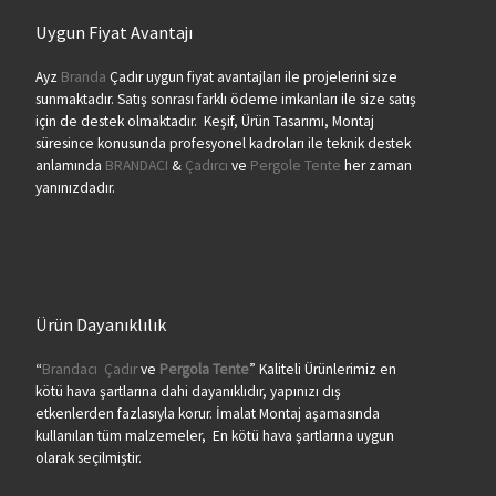
Uygun Fiyat Avantajı
Ayz
Branda
Çadır uygun fiyat avantajları ile projelerini size
sunmaktadır. Satış sonrası farklı ödeme imkanları ile size satış
için de destek olmaktadır. Keşif, Ürün Tasarımı, Montaj
süresince konusunda profesyonel kadroları ile teknik destek
anlamında
BRANDACI
&
Çadırcı
ve
Pergole Tente
her zaman
yanınızdadır.
Ürün Dayanıklılık
“
Brandacı
Çadır
ve
Pergola
Tente
” Kaliteli Ürünlerimiz en
kötü hava şartlarına dahi dayanıklıdır, yapınızı dış
etkenlerden fazlasıyla korur. İmalat Montaj aşamasında
kullanılan tüm malzemeler, En kötü hava şartlarına uygun
olarak seçilmiştir.