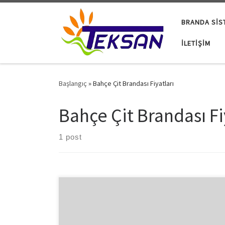
Skip to content
BRANDA SIS
İLETIŞIM
Başlangıç
»
Bahçe Çit Brandası Fiyatları
Bahçe Çit Brandası Fi
1 post
İskele Brandası İskele brandası hem iş güvenliği
açısında hemde sağlığınız için yaptırılması gereken
branda çeşitlerinden sadece biridir. Geniş renk
seçeneğimiz ve dayanıklı kumaş modellerimiz ile