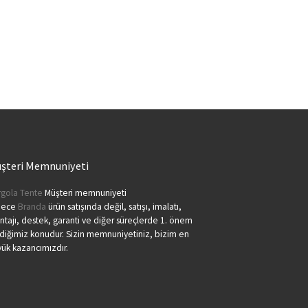
şteri Memnuniyeti
gola Tente
Müşteri memnuniyeti
dece
Branda
ürün satışında değil, satışı, imalatı,
tajı, destek, garanti ve diğer süreçlerde 1. önem
diğimiz konudur. Sizin memnuniyetiniz, bizim en
ük kazancımızdır.