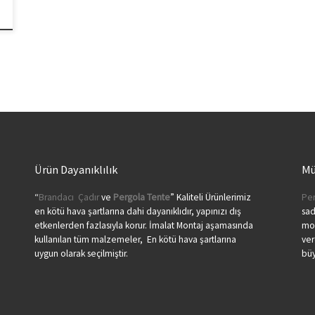
Ürün Dayanıklılık
Mü
“
Brandacı
Çadır
ve
Pergola
Tente
” Kaliteli Ürünlerimiz
Per
en kötü hava şartlarına dahi dayanıklıdır, yapınızı dış
sa
etkenlerden fazlasıyla korur. İmalat Montaj aşamasında
mon
kullanılan tüm malzemeler, En kötü hava şartlarına
ver
uygun olarak seçilmiştir.
büy