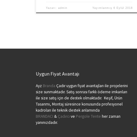
Yazarı:
admin
Yayımlanmış
6 Eylül 2018
Uygun Fiyat Avantajı
Ayz
Branda
Çadır uygun fiyat avantajları ile projelerini
size sunmaktadır. Satış sonrası farklı ödeme imkanları
ile size satış için de destek olmaktadır. Keşif, Ürün
Tasarımı, Montaj süresince konusunda profesyonel
kadroları ile teknik destek anlamında
BRANDACI
&
Çadırcı
ve
Pergole Tente
her zaman
yanınızdadır.