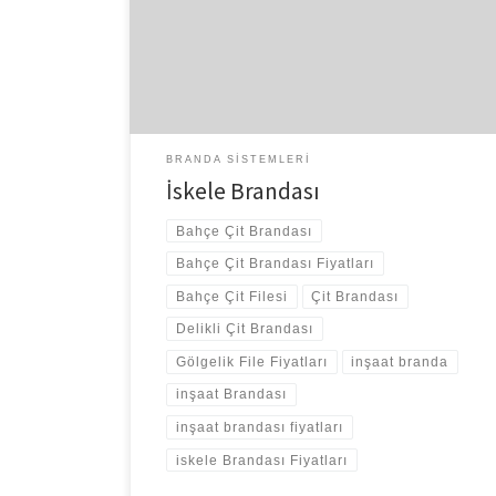
dilediğiniz her tür marka model brandayı firmamızda
yaptırabilirsiniz. Yapacağımız tüm çalışmalar firmamız
tarafından garanti sertifikalı iş teslimatı adın altında
yapılarak güvence verilmektedir. Sıkça Sorulan Sorular
[…]
BRANDA SISTEMLERI
İskele Brandası
Bahçe Çit Brandası
Bahçe Çit Brandası Fiyatları
Bahçe Çit Filesi
Çit Brandası
Delikli Çit Brandası
Gölgelik File Fiyatları
inşaat branda
inşaat Brandası
inşaat brandası fiyatları
iskele Brandası Fiyatları