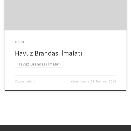
Havuzların zemininde kullanılan havuz brandaları havuzlarınızı
çeşitli maddelerden korumakta, […]
GENEL
Havuz Brandası İmalatı
Havuz Brandası İmalatı
Yazarı:
admin
Yayımlanmış
23 Temmuz 2019