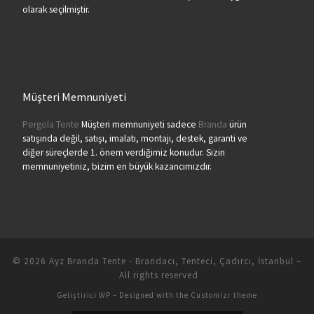
olarak seçilmiştir.
Müşteri Memnuniyeti
Pergola Tente
Müşteri memnuniyeti sadece
Branda
ürün
satışında değil, satışı, imalatı, montajı, destek, garanti ve
diğer süreçlerde 1. önem verdiğimiz konudur. Sizin
memnuniyetiniz, bizim en büyük kazancımızdır.
© 2026
Ayz Branda Tente - Brandacı, Tenteci, Çadırcı, İstanbul
–
All rights reserved
Geliştirici
WP
– Designed with the
Customizr theme