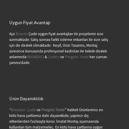
Uygun Fiyat Avantajı
Ayz
Branda
Çadır uygun fiyat avantajları ile projelerini size
sunmaktadır. Satış sonrası farklı ödeme imkanları ile size satış
için de destek olmaktadır. Keşif, Ürün Tasarımı, Montaj
süresince konusunda profesyonel kadroları ile teknik destek
anlamında
BRANDACI
&
Çadırcı
ve
Pergole Tente
her zaman
yanınızdadır.
Ürün Dayanıklılık
“
Brandacı
Çadır
ve
Pergola
Tente
” Kaliteli Ürünlerimiz en
kötü hava şartlarına dahi dayanıklıdır, yapınızı dış
etkenlerden fazlasıyla korur. İmalat Montaj aşamasında
kullanılan tüm malzemeler, En kötü hava şartlarına uygun