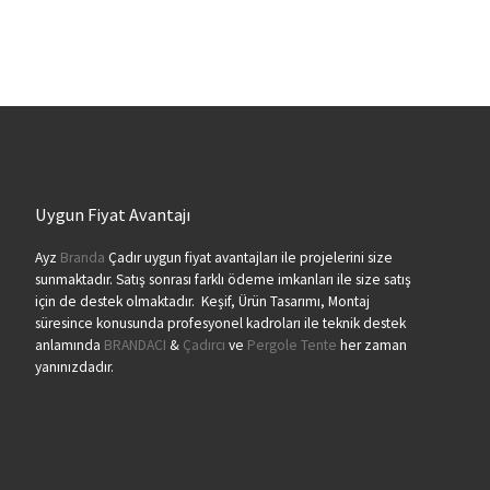
Uygun Fiyat Avantajı
Ayz
Branda
Çadır uygun fiyat avantajları ile projelerini size
sunmaktadır. Satış sonrası farklı ödeme imkanları ile size satış
için de destek olmaktadır. Keşif, Ürün Tasarımı, Montaj
süresince konusunda profesyonel kadroları ile teknik destek
anlamında
BRANDACI
&
Çadırcı
ve
Pergole Tente
her zaman
yanınızdadır.