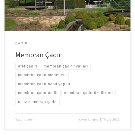
sunmaktadır. Firmamız yapmış olduğu işin farkında görev ve
sorumluluklarının ise daima bilincindedir. Tecrübeli ekibimiz ile […]
ÇADIR
Membran Çadır
afet çadırı
membran çadır fiyatları
membran çadır modelleri
membran çadır nasıl yapılır
membran çadır nedir
membran çadır özellikleri
ucuz membran çadır
Yazarı:
admin
Yayımlanmış
27 Mart 2016