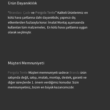
Ürün Dayanıklılık
“
Brandacı
Çadır
ve
Pergola
Tente
” Kaliteli Ürünlerimiz en
kötü hava şartlarına dahi dayanıklıdır, yapınızı dış
etkenlerden fazlasıyla korur. İmalat Montaj aşamasında
kullanılan tüm malzemeler, En kötü hava şartlarına uygun
olarak seçilmiştir.
Müşteri Memnuniyeti
Pergola Tente
Müşteri memnuniyeti sadece
Branda
ürün
satışında değil, satışı, imalatı, montajı, destek, garanti ve
diğer süreçlerde 1. önem verdiğimiz konudur. Sizin
memnuniyetiniz, bizim en büyük kazancımızdır.