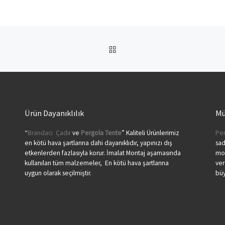
BACK TO POST LIST
Ürün Dayanıklılık
Mü
“
Brandacı
Çadır
ve
Pergola
Tente
” Kaliteli Ürünlerimiz
Per
en kötü hava şartlarına dahi dayanıklıdır, yapınızı dış
sa
etkenlerden fazlasıyla korur. İmalat Montaj aşamasında
mon
kullanılan tüm malzemeler, En kötü hava şartlarına
ver
uygun olarak seçilmiştir.
büy