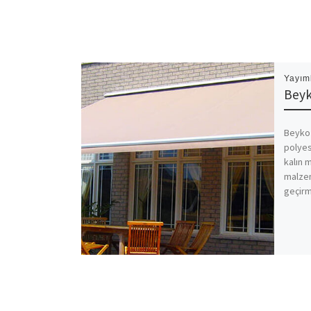
Yayım
Beyk
Beykoz
polyes
kalın
malzem
geçirm