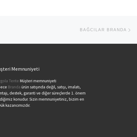
Ne
BAĞCILAR BRANDA
şteri Memnuniyeti
gola Tente
Müşteri memnuniyeti
dece
Branda
ürün satışında değil, satışı, imalatı,
tajı, destek, garanti ve diğer süreçlerde 1. önem
diğimiz konudur. Sizin memnuniyetiniz, bizim en
ük kazancımızdır.