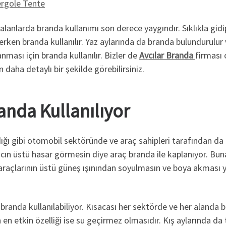
rgole Tente
 alanlarda branda kullanımı son derece yaygındır. Sıklıkla gid
rken branda kullanılır. Yaz aylarında da branda bulundurulur
ası için branda kullanılır. Bizler de
Avcılar Branda
firması 
daha detaylı bir şekilde görebilirsiniz.
randa Kullanılıyor
ı gibi otomobil sektöründe ve araç sahipleri tarafından da sık
acın üstü hasar görmesin diye araç branda ile kaplanıyor. Bun
r araçlarının üstü güneş ışınından soyulmasın ve boya akması 
randa kullanılabiliyor. Kısacası her sektörde ve her alanda br
en etkin özelliği ise su geçirmez olmasıdır. Kış aylarında da 