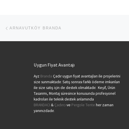
Yazı dolaşımı
Previous post
ARNAVUTKÖY BRANDA
Uygun Fiyat Avantajı
Ayz
Branda
Çadır uygun fiyat avantajları ile projelerini
size sunmaktadır. Satış sonrası farklı ödeme imkanları
ile size satış için de destek olmaktadır. Keşif, Ürün
Tasarımı, Montaj süresince konusunda profesyonel
kadroları ile teknik destek anlamında
BRANDACI
&
Çadırcı
ve
Pergole Tente
her zaman
yanınızdadır.