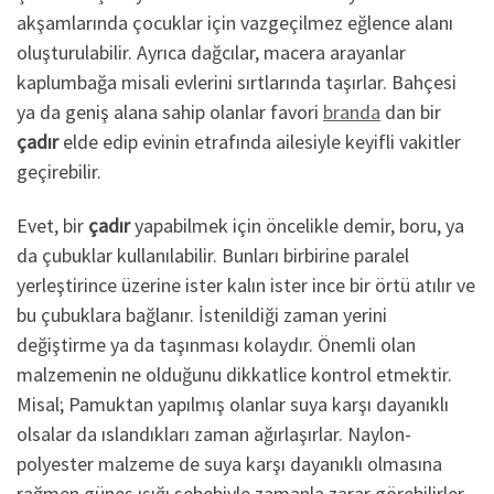
akşamlarında çocuklar için vazgeçilmez eğlence alanı
oluşturulabilir. Ayrıca dağcılar, macera arayanlar
kaplumbağa misali evlerini sırtlarında taşırlar. Bahçesi
ya da geniş alana sahip olanlar favori
branda
dan bir
çadır
elde edip evinin etrafında ailesiyle keyifli vakitler
geçirebilir.
Evet, bir
çadır
yapabilmek için öncelikle demir, boru, ya
da çubuklar kullanılabilir. Bunları birbirine paralel
yerleştirince üzerine ister kalın ister ince bir örtü atılır ve
bu çubuklara bağlanır. İstenildiği zaman yerini
değiştirme ya da taşınması kolaydır. Önemli olan
malzemenin ne olduğunu dikkatlice kontrol etmektir.
Misal; Pamuktan yapılmış olanlar suya karşı dayanıklı
olsalar da ıslandıkları zaman ağırlaşırlar. Naylon-
polyester malzeme de suya karşı dayanıklı olmasına
rağmen güneş ışığı sebebiyle zamanla zarar görebilirler.