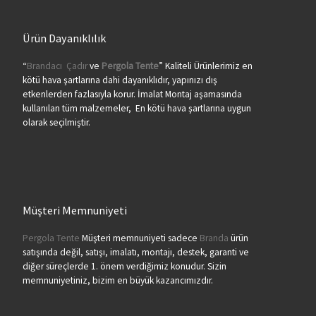
Ürün Dayanıklılık
“
Brandacı
Çadır
ve
Pergola
Tente
” Kaliteli Ürünlerimiz en
kötü hava şartlarına dahi dayanıklıdır, yapınızı dış
etkenlerden fazlasıyla korur. İmalat Montaj aşamasında
kullanılan tüm malzemeler, En kötü hava şartlarına uygun
olarak seçilmiştir.
Müşteri Memnuniyeti
Pergola Tente
Müşteri memnuniyeti sadece
Branda
ürün
satışında değil, satışı, imalatı, montajı, destek, garanti ve
diğer süreçlerde 1. önem verdiğimiz konudur. Sizin
memnuniyetiniz, bizim en büyük kazancımızdır.