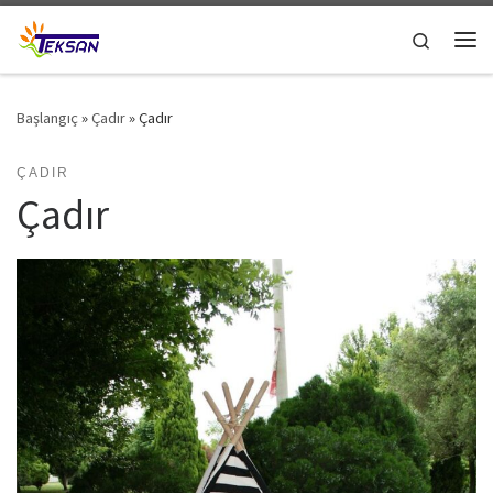
Skip to content
Search
Me
Başlangıç
»
Çadır
»
Çadır
ÇADIR
Çadır