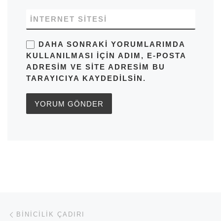
İNTERNET SITESI
DAHA SONRAKI YORUMLARIMDA
KULLANILMASI IÇIN ADIM, E-POSTA
ADRESIM VE SITE ADRESIM BU
TARAYICIYA KAYDEDILSIN.
Yazı dolaşımı
Previous post
BINICILIK ÇADIRI