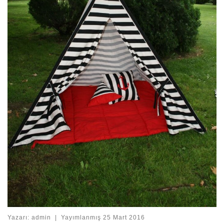
Yazarı:
admin
|
Yayımlanmış
25 Mart 2016