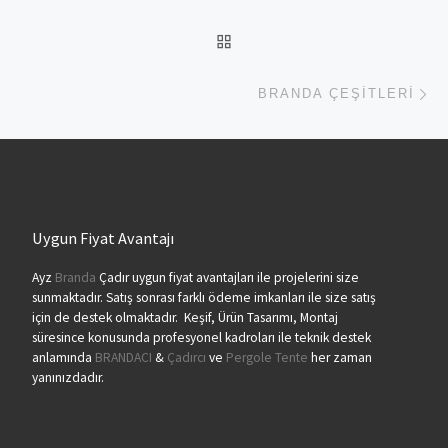
BACK TO POST LIST
Ne
BRANDA ÇEŞITLERI
Uygun Fiyat Avantajı
Ayz
Branda
Çadır uygun fiyat avantajları ile projelerini size
sunmaktadır. Satış sonrası farklı ödeme imkanları ile size satış
için de destek olmaktadır. Keşif, Ürün Tasarımı, Montaj
süresince konusunda profesyonel kadroları ile teknik destek
anlamında
BRANDACI
&
Çadırcı
ve
Pergole Tente
her zaman
yanınızdadır.