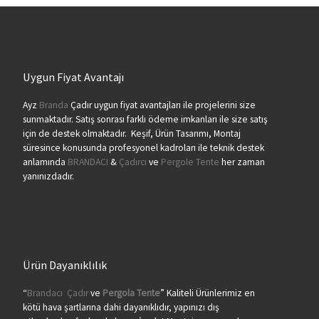
Uygun Fiyat Avantajı
Ayz
Branda
Çadır uygun fiyat avantajları ile projelerini size
sunmaktadır. Satış sonrası farklı ödeme imkanları ile size satış
için de destek olmaktadır. Keşif, Ürün Tasarımı, Montaj
süresince konusunda profesyonel kadroları ile teknik destek
anlamında
BRANDACI
&
Çadırcı
ve
Pergole Tente
her zaman
yanınızdadır.
Ürün Dayanıklılık
“
Brandacı
Çadır
ve
Pergola
Tente
” Kaliteli Ürünlerimiz en
kötü hava şartlarına dahi dayanıklıdır, yapınızı dış