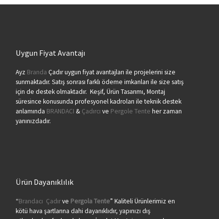
Uygun Fiyat Avantajı
Ayz
Branda
Çadır uygun fiyat avantajları ile projelerini size
sunmaktadır. Satış sonrası farklı ödeme imkanları ile size satış
için de destek olmaktadır. Keşif, Ürün Tasarımı, Montaj
süresince konusunda profesyonel kadroları ile teknik destek
anlamında
BRANDACI
&
Çadırcı
ve
Pergole Tente
her zaman
yanınızdadır.
Ürün Dayanıklılık
“
Brandacı
Çadır
ve
Pergola
Tente
” Kaliteli Ürünlerimiz en
kötü hava şartlarına dahi dayanıklıdır, yapınızı dış