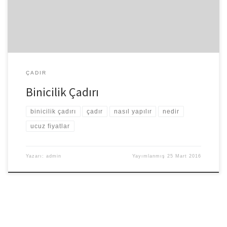
bulundurmaktayız. Gerektiği durumlarda sizden ölçü isteyerek,
taleplerini […]
ÇADIR
Binicilik Çadırı
binicilik çadırı
çadır
nasıl yapılır
nedir
ucuz fiyatlar
Yazarı:
admin
Yayımlanmış
25 Mart 2016