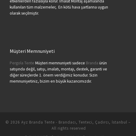
etkenlerden fazlasıyla korur. İmalat Montaj aşamasında
kullanılan tüm malzemeler, En kötü hava şartlarına uygun
olarak seçilmiştir.
Müşteri Memnuniyeti
Pergola Tente
Müşteri memnuniyeti sadece
Branda
ürün
satışında değil, satışı, imalatı, montajı, destek, garanti ve
diğer süreçlerde 1. önem verdiğimiz konudur. Sizin
memnuniyetiniz, bizim en büyük kazancımızdır.
© 2026
Ayz Branda Tente - Brandacı, Tenteci, Çadırcı, İstanbul
–
All rights reserved