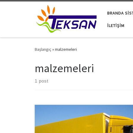
Skip to content
BRANDA SIS
İLETIŞIM
Başlangıç
»
malzemeleri
malzemeleri
1 post
Yurt içi ve yurt dışı nakliye hizmetlerinin en önemli iş
gören aracı olan tırlar oldukça özellikli taşıma
araçlarıdır. Tır brandası da sıradan bir araç örtüsünden