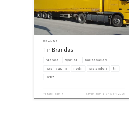
farklı olarak nitelikli imal edilen ve bir konstrüksiyon
dahilinde araca eklenen koruyucu malzemedir. Tır
brandaları hem sürüş güvenliği hem oldukça büyük
kapasitelerde yükleme boşaltma işlerinin […]
BRANDA
Tır Brandası
branda
fiyatları
malzemeleri
nasıl yapılır
nedir
sistemleri
tır
ucuz
Yazarı:
admin
Yayımlanmış
27 Mart 2016