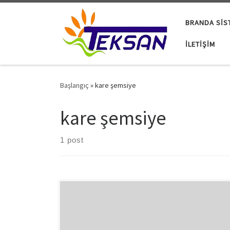
Skip to content
BRANDA SIS
İLETIŞIM
Başlangıç
»
kare şemsiye
kare şemsiye
1 post
Dünya standartlarına göre üretim yapmakta olan
firmamız kare şemsiye sektöründe lider olarak varlığını
sürdürmektedir. İnsanların ihtiyaçlarına göre hizmet
sunmakta olan firmamız görev ve sorumluluklarının