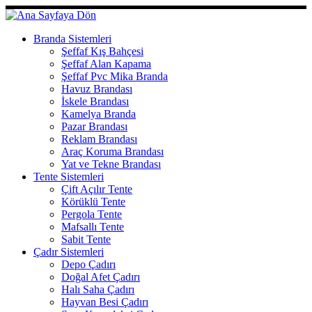
Skip
to
content
Branda Sistemleri
Şeffaf Kış Bahçesi
Şeffaf Alan Kapama
Şeffaf Pvc Mika Branda
Havuz Brandası
İskele Brandası
Kamelya Branda
Pazar Brandası
Reklam Brandası
Araç Koruma Brandası
Yat ve Tekne Brandası
Tente Sistemleri
Çift Açılır Tente
Körüklü Tente
Pergola Tente
Mafsallı Tente
Sabit Tente
Çadır Sistemleri
Depo Çadırı
Doğal Afet Çadırı
Halı Saha Çadırı
Hayvan Besi Çadırı