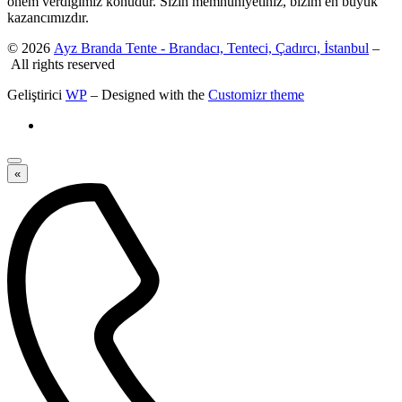
önem verdiğimiz konudur. Sizin memnuniyetiniz, bizim en büyük
kazancımızdır.
© 2026
Ayz Branda Tente - Brandacı, Tenteci, Çadırcı, İstanbul
–
All rights reserved
Geliştirici
WP
– Designed with the
Customizr theme
«