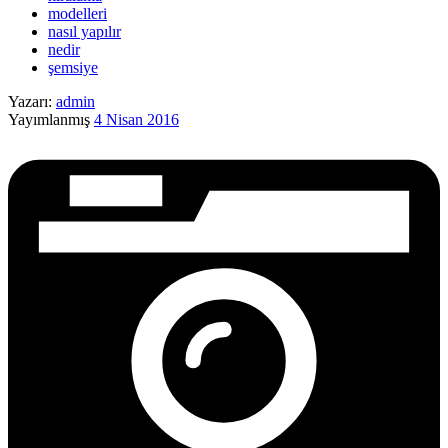
modelleri
nasıl yapılır
nedir
şemsiye
Yazarı:
admin
Yayımlanmış
4 Nisan 2016