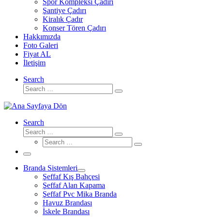
Spor Kompleksi Çadırı
Şantiye Çadırı
Kiralık Çadır
Konser Tören Çadırı
Hakkımızda
Foto Galeri
Fiyat AL
İletişim
Search
Search
Search
…
Search
Search
Search
Search
…
Search
…
Menü
Branda Sistemleri
Şeffaf Kış Bahçesi
Şeffaf Alan Kapama
Şeffaf Pvc Mika Branda
Havuz Brandası
İskele Brandası