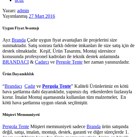
ucuz
Yazarı:
admin
Yayımlanmış
27 Mart 2016
Uygun Fiyat Avantajı
Ayz
Branda
Çadır uygun fiyat avantajları ile projelerini size
sunmaktadır. Satış sonrası farklı ödeme imkanları ile size satış için de
destek olmaktadır. Keşif, Ürün Tasarımı, Montaj süresince
konusunda profesyonel kadroları ile teknik destek anlamında
BRANDACI
&
Çadırcı
ve
Pergole Tente
her zaman yanınızdadır.
Ürün Dayanıklılık
“
Brandacı
Çadır
ve
Pergola
Tente
” Kaliteli Ürünlerimiz en kötü
hava şartlarına dahi dayanıklıdır, yapınızı dış etkenlerden fazlasıyla
korur. İmalat Montaj aşamasında kullanılan tüm malzemeler, En
kötü hava şartlarına uygun olarak seçilmiştir.
Müşteri Memnuniyeti
Pergola Tente
Müşteri memnuniyeti sadece
Branda
ürün satışında
değil, satışı, imalatı, montajı, destek, garanti ve diğer süreçlerde 1.