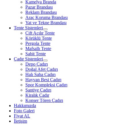
Kamelya Branda
Pazar Brandası
Reklam Brandası
Araç Koruma Brandası
Yat ve Tekne Brandası
Tente Sistemleri
Çift Açılır Tente
Körüklü Tente
Pergola Tente
Mafsallı Tente
Sabit Tente
Çadır Sistemleri
Depo Çadırı
Doğal Afet Çadırı
Halı Saha Çadırı
Hayvan Besi Çadırı
Spor Kompleksi Çadırı
Şantiye Çadırı
Kiralık Çadır
Konser Tören Çadırı
Hakkımızda
Foto Galeri
Fiyat AL
İletişim